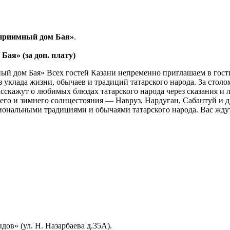
еприимный дом Бая»
.
ая» (за доп. плату)
ый дом Бая» Всех гостей Казани непременно приглашаем в гости
 уклада жизни, обычаев и традиций татарского народа. За столо
расскажут о любимых блюдах татарского народа через сказания и
его и зимнего солнцестояния — Навруз, Нардуган, Сабантуй и 
циональными традициями и обычаями татарского народа. Вас жду
ов» (ул. Н. Назарбаева д.35А).