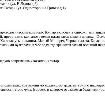
лл» (ул. Р. Яхина д.8).
 Сафар» (ул. Односторонка Гривки д.1).
о-археологический комплекс Болгар включен в список памятни
, представив, как много веков назад здесь кипела жизнь… Осмо
Ханская усыпальница, Малый Минарет, Черная палата, Белая па
лжскими булгарами в 922 году, где хранится самый большой печ
редков современных казанских татар.
ополнивших современную коллекцию архитектурного наследия Та
енности этого чуда. Водоем, в котором отражается белая чиннос