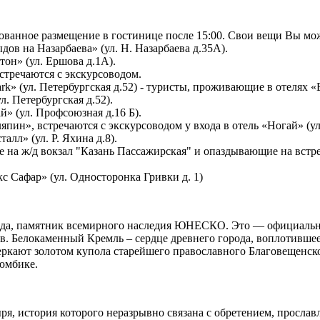
ованное размещение в гостинице после 15:00. Свои вещи Вы мож
в на Назарбаева» (ул. Н. Назарбаева д.35А).
он» (ул. Ершова д.1А).
стречаются с экскурсоводом.
k» (ул. Петербургская д.52) - туристы, проживающие в отелях 
л. Петербургская д.52).
» (ул. Профсоюзная д.16 Б).
ин», встречаются с экскурсоводом у входа в отель «Ногай» (ул
лл» (ул. Р. Яхина д.8).
а ж/д вокзал "Казань Пассажирская" и опаздывающие на встречу
с Сафар» (ул. Односторонка Гривки д. 1)
рода, памятник всемирного наследия ЮНЕСКО. Это — официальн
 Белокаменный Кремль – сердце древнего города, воплотившее в
ркают золотом купола старейшего православного Благовещенско
юмбике.
я, история которого неразрывно связана с обретением, просла