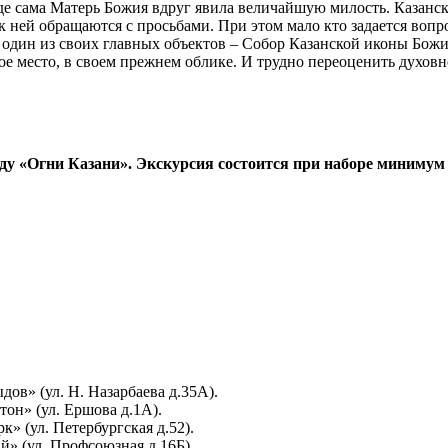
где сама Матерь Божия вдруг явила величайшую милость. Казанск
 ней обращаются с просьбами. При этом мало кто задается вопро
ла один из своих главных объектов – Собор Казанской иконы Божи
ое место, в своем прежнем облике. И трудно переоценить духовн
роду «Огни Казани». Экскурсия состоится при наборе минимум
ов» (ул. Н. Назарбаева д.35А).
он» (ул. Ершова д.1А).
» (ул. Петербургская д.52).
» (ул. Профсоюзная д.16Б).