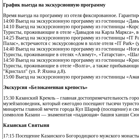
График выезда на экскурсионную программу
Время выезда на программу из отеля фиксированное. Гарантир
14:00 Выезд на экскурсионную программу из гостиницы «Давыдо
14:10 Выезд на экскурсионную программу из гостиницы «Корст
Туристы, проживающие в отеле «Давыдов на Карла Маркса», в
14:25 Выезд на экскурсионную программу из гостиницы «IT Par
Палас», встречаются с экскурсоводом в холле отеля «IT Park» (у
14:40 Выезд на экскурсионную программу из гостиницы «Ногай
Туристы, проживающие в отелях «Азимут», «Татарстан», «Шаляп
14:50 Выезд на экскурсионную программу из гостиницы «Криста
Туристы, проживающие в отеле «Волга», а также прибывающие н
"Кристалл" (ул. Р. Яхина д.8).
15:00 Выезд на экскурсионную программу из гостиницы «Амак
Экскурсия «Белокаменная крепость»
15:30 Казанский Кремль – главная достопримечательность го
музейзаповедник, который ежегодно посещают тысячи туристов.
минареты главной мечети города Кул Шариф (посещение) и све
символов Казани — знаменитая «падающая» башня ханши Сю
Казанская Святыня
17:15 Посещение Казанского Богородицкого мужского монастыр