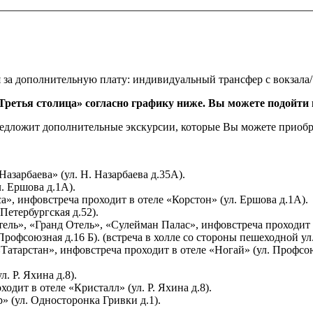
за дополнительную плату: индивидуальный трансфер с вокзала/ аэ
Третья столица» согласно графику ниже. Вы можете подойти 
редложит дополнительные экскурсии, которые Вы можете приоб
азарбаева» (ул. Н. Назарбаева д.35А).
. Ершова д.1А).
», инфовстреча проходит в отеле «Корстон» (ул. Ершова д.1А).
Петербургская д.52).
ль», «Гранд Отель», «Сулейман Палас», инфовстреча проходит в о
Профсоюзная д.16 Б). (встреча в холле со стороны пешеходной ул.
тарстан», инфовстреча проходит в отеле «Ногай» (ул. Профсоюзн
. Р. Яхина д.8).
дит в отеле «Кристалл» (ул. Р. Яхина д.8).
» (ул. Односторонка Гривки д.1).