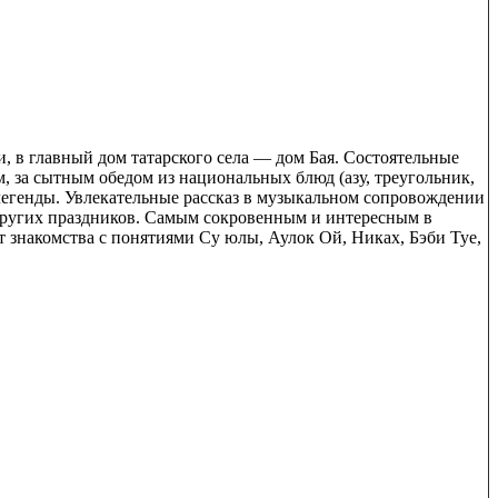
, в главный дом татарского села — дом Бая. Состоятельные
м, за сытным обедом из национальных блюд (азу, треугольник,
 легенды. Увлекательные рассказ в музыкальном сопровождении
других праздников. Самым сокровенным и интересным в
т знакомства с понятиями Су юлы, Аулок Ой, Никах, Бэби Туе,