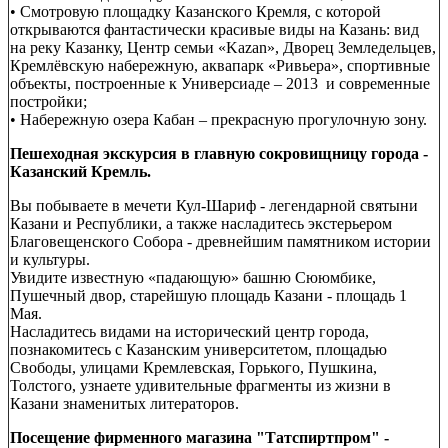
• Смотровую площадку Казанского Кремля, с которой
открываются фантастически красивые виды на Казань: вид
на реку Казанку, Центр семьи «Kazan», Дворец Земледельцев,
Кремлёвскую набережную, аквапарк «Ривьера», спортивные
объекты, построенные к Универсиаде – 2013 и современные
постройки;
• Набережную озера Кабан – прекрасную прогулочную зону.
Пешеходная экскурсия в главную сокровищницу города -
Казанский Кремль.
Вы побываете в мечети Кул-Шариф - легендарной святыни
Казани и Республики, а также насладитесь экстерьером
Благовещенского Собора - древнейшим памятником истории
и культуры.
Увидите известную «падающую» башню Сююмбике,
Пушечный двор, старейшую площадь Казани - площадь 1
Мая.
Насладитесь видами на исторический центр города,
познакомитесь с Казанским университетом, площадью
Свободы, улицами Кремлевская, Горького, Пушкина,
Толстого, узнаете удивительные фрагменты из жизни в
Казани знаменитых литераторов.
Посещение фирменного магазина "Татспиртпром" -