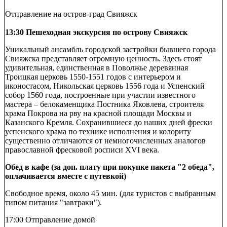
Отправление на остров-град Свияжск
13:30 Пешеходная экскурсия по острову Свияжск
Уникальный ансамбль городской застройки бывшего города
Свияжска представляет огромную ценность. Здесь стоят
удивительная, единственная в Поволжье деревянная
Троицкая церковь 1550-1551 годов с интерьером и
иконостасом, Никольская церковь 1556 года и Успенский
собор 1560 года, построенные при участии известного
мастера – белокаменщика Постника Яковлева, строителя
храма Покрова на рву на красной площади Москвы и
Казанского Кремля. Сохранившиеся до наших дней фрески
успенского храма по технике исполнения и колориту
существенно отличаются от немногочисленных аналогов
православной фресковой росписи XVI века.
Обед в кафе (за доп. плату при покупке пакета "2 обеда",
оплачивается вместе с путевкой)
Свободное время, около 45 мин. (для туристов с выбранным
типом питания "завтраки").
17:00 Отправление домой