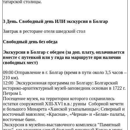
татарской столицы.
3 День. Свободный день ИЛИ экскурсия в Болгар
Завтрак в ресторане отеля шведский стол
Свободный день без обеда
Экскурсия в Болгар с обедом (за доп. плату, оплачивается
вместе с путевкой или у гида на маршруте при наличии
свободных мест)
09:00 Отправление в г. Болгар (время в пути около 3,5 часов –
210 км).
12:00 Экскурсионная программа по Болгару: Болгарский
историко-архитектурный музей-заповедник основан в 1722 г.
Петром I.
Посещение музея, на территории которого сохранились
остатки сооружений XIII-XVI в.в.: руины Соборной мечети
и большого Минарета «Ханской усыпальницы»; Северный и
восточный мавзолеи; «Красная», «Черная» и «Белая» палаты,
восточные бани.
Экскурсия в музейно-выставочного комплекса "Памятный
знак", где хранится самый большой печатный Коран в мире.