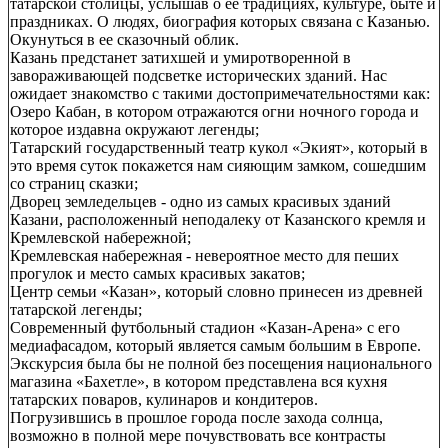
татарской столицы, услышав о ее традициях, культуре, быте и
праздниках. О людях, биография которых связана с Казанью.
Окунуться в ее сказочный облик.
Казань предстанет затихшей и умиротворенной в
завораживающей подсветке исторических зданий. Нас
ожидает знакомство с такими достопримечательностями как:
Озеро Кабан, в котором отражаются огни ночного города и
которое издавна окружают легенды;
Татарский государственный театр кукол «Экият», который в
это время суток покажется нам сияющим замком, сошедшим
со страниц сказки;
Дворец земледельцев - одно из самых красивых зданий
Казани, расположенный неподалеку от Казанского кремля и
Кремлевской набережной;
Кремлевская набережная - невероятное место для пеших
прогулок и место самых красивых закатов;
Центр семьи «Казан», который словно принесен из древней
татарской легенды;
Современный футбольный стадион «Казан-Арена» с его
медиафасадом, который является самым большим в Европе.
Экскурсия была бы не полной без посещения национального
магазина «Бахетле», в котором представлена вся кухня
татарских поваров, кулинаров и кондитеров.
Погрузившись в прошлое города после захода солнца,
возможно в полной мере почувствовать все контрасты