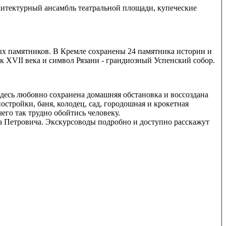
хитектурный ансамбль театральной площади, купеческие
х памятников. В Кремле сохранены 24 памятника истории и
к XVII века и символ Рязани - грандиозный Успенский собор.
Здесь любовно сохранена домашняя обстановка и воссоздана
стройки, баня, колодец, сад, городошная и крокетная
его так трудно обойтись человеку.
на Петровича. Экскурсоводы подробно и доступно расскажут