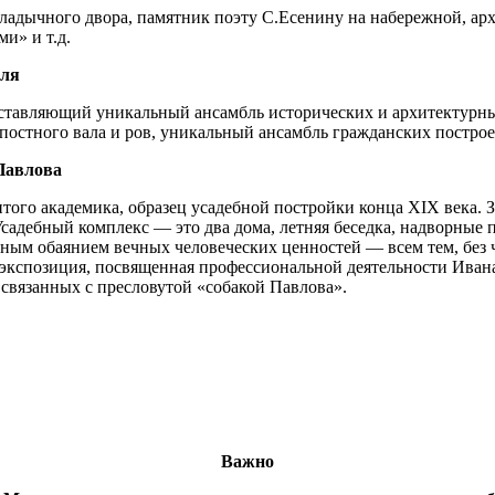
Владычного двора, памятник поэту С.Есенину на набережной, ар
и» и т.д.
мля
дставляющий уникальный ансамбль исторических и архитектурны
епостного вала и ров, уникальный ансамбль гражданских построе
Павлова
ого академика, образец усадебной постройки конца XIX века. 
дебный комплекс — это два дома, летняя беседка, надворные по
ным обаянием вечных человеческих ценностей — всем тем, без ч
на экспозиция, посвященная профессиональной деятельности Ива
 связанных с пресловутой «собакой Павлова».
Важно