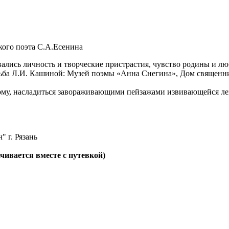
ского поэта С.А.Есенина
ались личность и творческие пристрастия, чувство родины и люб
дьба Л.И. Кашиной: Музей поэмы «Анна Снегина», Дом священни
ому, насладиться завораживающими пейзажами извивающейся лент
" г. Рязань
ачивается вместе с путевкой)