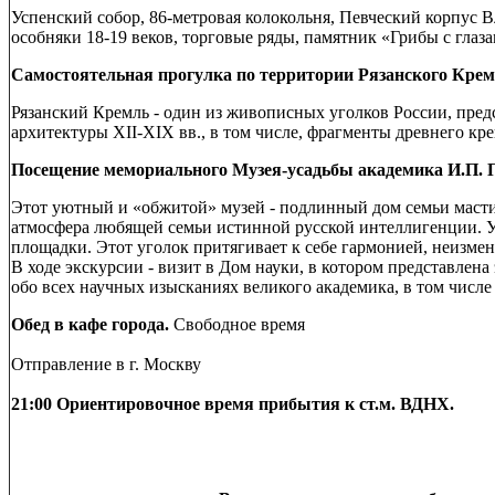
Успенский собор, 86-метровая колокольня, Певческий корпус 
особняки 18-19 веков, торговые ряды, памятник «Грибы с глазам
Самостоятельная прогулка по территории Рязанского Кре
Рязанский Кремль - один из живописных уголков России, пре
архитектуры XII-XIX вв., в том числе, фрагменты древнего кр
Посещение мемориального Музея-усадьбы академика И.П. 
Этот уютный и «обжитой» музей - подлинный дом семьи мастит
атмосфера любящей семьи истинной русской интеллигенции. Уса
площадки. Этот уголок притягивает к себе гармонией, неизмен
В ходе экскурсии - визит в Дом науки, в котором представле
обо всех научных изысканиях великого академика, в том числе
Обед в кафе города.
Свободное время
Отправление в г. Москву
21:00 Ориентировочное время прибытия к ст.м. ВДНХ.