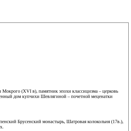
ы Мокрого (XVI в), памятник эпохи классицизма – церковь
менный дом купчихи Шевлягиной – почетной меценатки
пенский Брусенский монастырь, Шатровая колокольня (17в.),
х.