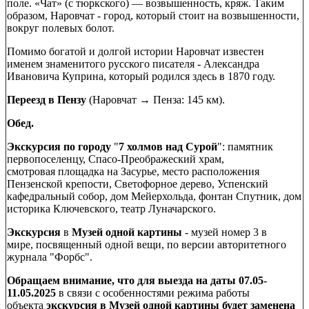
поле. «Чат» (с тюркского) — возвышенность, кряж. Таким
образом, Наровчат - город, который стоит на возвышенности,
вокруг полевых болот.
Помимо богатой и долгой истории Наровчат известен
именем знаменитого русского писателя - Александра
Ивановича Куприна, который родился здесь в 1870 году.
Переезд в Пензу
(Наровчат → Пенза: 145 км).
Обед.
Экскурсия по городу
"
7 холмов над Сурой
": памятник
первопоселенцу, Спасо-Преображеский храм,
смотровая площадка на Засурье, место расположения
Пензенской крепости, Светофорное дерево, Успенский
кафедральный собор, дом Мейерхольда, фонтан Спутник, дом
историка Ключевского, театр Луначарского.
Экскурсия
в
Музей одной картины
- музей номер 3 в
мире, посвященный одной вещи, по версии авторитетного
журнала "Форбс".
Обращаем внимание, что для выезда на даты 07.05-
11.05.2025
в связи с особенностями режима работы
объекта
экскурсия в Музей одной картины будет заменена