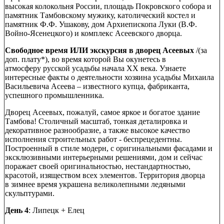
высокая колокольня России, площадь Покровского собора и
памятник Тамбовскому мужику, католический костел и
памятник Ф.Ф. Ушакову, дом Архиепископа Луки (В.Ф.
Войно-Ясенецкого) и комплекс Асеевского дворца.
Свободное время ИЛИ э
кскурсия в дворец Асеевых
/(за
доп. плату*),
во время которой Вы окунетесь в
атмосферу русской усадьбы начала XX века. Узнаете
интересные факты о деятельности хозяина усадьбы Михаила
Васильевича Асеева – известного купца, фабриканта,
успешного промышленника.
Дворец Асеевых, пожалуй, самое яркое и богатое здание
Тамбова! Столичный масштаб, тонкая деталировка и
декоративное разнообразие, а также высокое качество
исполнения строительных работ - беспрецедентны.
Построенный в стиле модерн, с оригинальными фасадами и
эксклюзивными интерьерными решениями, дом и сейчас
поражает своей оригинальностью, нестандартностью,
красотой, изяществом всех элементов. Территория дворца
в зимнее время украшена великолепными ледяными
скульптурами.
День 4
: Липецк + Елец