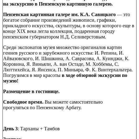
на экскурсию в Пензенскую картинную галерею.
Пензенская картинная галере им. К.А. Савицкого
— это
богатое собрание произведений живописи, графики,
прикладного искусства, скульптуры, в основу которого еще в
конце XIX века легла коллекция, подаренная городу
пензенским губернатором Н.Д, Селиверстовым.
Среди экспонатов музея множество оригиналов картин
гениев русского и зарубежного искусства: И. Репина, И.
Айвазовского, И. Шишкина, А. Саврасова, А. Куинджи, К.
Коровина, Я. Виньяли, А. ван Остаде, М. Хоббемы, С.
Люттихейса, Я. Янсенса, П. Миньяра, Ф. К. Винтерхальтера.
Погрузимся в мир красоты
в ходе обзорной экскурсии по
музею!
Размещение в гостинице.
Свободное время.
Вы можете самостоятельно
прогуляться по Пензенскому Арбату.
День 3
: Тарханы + Тамбов