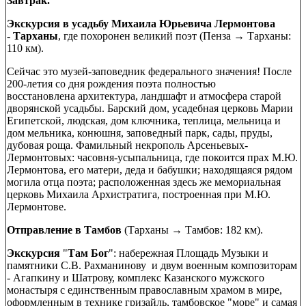
Завтрак.
Экскурсия в усадьбу Михаила Юрьевича Лермонтова
- Тарханы
, где похоронен великий поэт (Пенза → Тарханы:
110 км).
Сейчас это музей-заповедник федерального значения! После
200-летия со дня рождения поэта полностью
восстановлена архитектура, ландшафт и атмосфера старой
дворянской усадьбы. Барский дом, усадебная церковь Марии
Египетской, людская, дом ключника, теплица, мельница и
дом мельника, конюшня, заповедный парк, сады, пруды,
дубовая роща. Фамильный некрополь Арсеньевых-
Лермонтовых: часовня-усыпальница, где покоится прах М.Ю.
Лермонтова, его матери, деда и бабушки; находящаяся рядом
могила отца поэта; расположенная здесь же мемориальная
церковь Михаила Архистратига, построенная при М.Ю.
Лермонтове.
Отправление в Тамбов
(Тарханы → Тамбов: 182 км).
Экскурсия
"
Там Бог
": набережная Площадь Музыки и
памятники С.В. Рахманинову и двум военным композиторам
- Агапкину и Шатрову, комплекс Казанского мужского
монастыря с единственным православным храмом в мире,
оформленным в технике гризайль, тамбовское "море" и самая