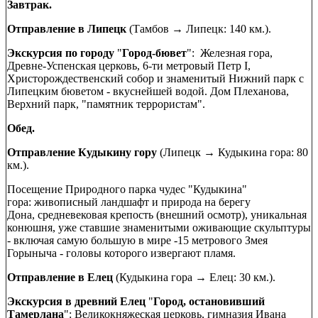
Завтрак.
Отправление в Липецк
(Тамбов → Липецк: 140 км.).
Экскурсия по городу
"
Город-бювет
": Железная гора,
Древне-Успенская церковь, 6-ти метровый Петр I,
Христорождественский собор и знаменитый Нижний парк с
Липецким бюветом - вкуснейшей водой. Дом Плеханова,
Верхний парк, "памятник террористам".
Обед.
Отправление Кудыкину гору
(Липецк → Кудыкина гора: 80
км.).
Посещение Природного парка чудес "Кудыкина"
гора: живописный ландшафт и природа на берегу
Дона, средневековая крепость (внешний осмотр), уникальная
конюшня, уже ставшие знаменитыми оживающие скульптуры
- включая самую большую в мире -15 метрового Змея
Горыныча - головы которого извергают пламя.
Отправление в Елец
(Кудыкина гора → Елец: 30 км.).
Экскурсия в древний Елец
"
Город, остановивший
Тамерлана
": Великокняжеская церковь, гимназия Ивана