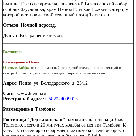
Бунина, Елецкие кружева, гигантский Вознесенский собор,
особняк Заусайлова, храм Иконы Елецкой Божьей матери, у
которой остановил свой северный поход Тамерлан.
Отъезд. Ночной переезд.
День 5
: Возвращение домой!
Гостиницы:
Размещение в Пензе:
Отель «Лайф»
это современный городской отель, расположенный в
центре Пензы рядом с главными достопримечательностями.
Адрес:
Пенза, ул. Володарского, д. 23/12
Сайт:
www.lifeinn.ru
Реестровый адрес:
С582024009913
Размещение в Тамбове:
Гостиница "Державинская"
находится на площади Льва
Толстого, всего в 20 минутах ходьбы от центра Тамбова. К
услугам гостей ярко оформленные номера с телевизором с
плоским экраном, ресторан и бесплатный Wi-Fi.