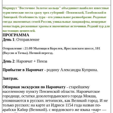
Маршрут "Восточное Золотое кольцо" объединяет наиболее известные
туристические места сразу трех губерний - Пензенской, Тамбовской и
Липецкой. Особенность тура - его уникальное разнообразие. Родовые
гнезда знаменитых семей России, уникальные ландшафты, пещерные
монастыри, роскошные храмы и знаменитые источники. Редкий тур для
настоящих ценителей.
ПРОГРАММА
День 1
: Отправление
Отправление : 21:00 Мытищи и Королев, Ярославском шоссе, 101
(Вкусно и Точка).
Ночной переезд.
День 2
: Наровчат + Пенза
Прибытие в Наровчат
- родину Александра Куприна.
Завтрак.
Обзорная экскурсия по Наровчату
- старейшему
населенному пункту Пензенской области. Наровчатское
городище, остатки дозолотордынского города Мокша,
упоминаются в русских летописях, как Великий город. И не
только русских: на карте ал Идриси 1154 года назван по-
арабски Кабир (Великий). с мордовского же языка «нар» —