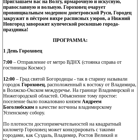
Приглашаем вас на Волгу, ярмарочную и искусную,
православную и вольную. Гороховец очарует
провинциальным модерном допетровской Руси, Городец
закружит в пёстром вихре расписных узоров, а Нижний
Новгород заворожит купеческой роскошью города-
праздника!
ПРОГРАММА:
1
День Гороховец
7:00
– Отправление от метро ВДНХ (стоянка справа от
гостиницы Космос)
12:00
– Град святой Богородицы - так в старину называли
городок
Гороховец
, расположенный к востоку от Владимира,
в Волжско-Окском междуречье. На границе Владимирской и
Нижегородской областей. Объяснение тому простое:
поселение было пожаловано князем
Андреем
Боголюбским
в качестве вотчины владимирскому
Успенскому собору.
По плотности достопримечательностей на квадратный
километр Гороховец может конкурировать с такими
городами, как Суздаль, Владимир, Ростов Великий и