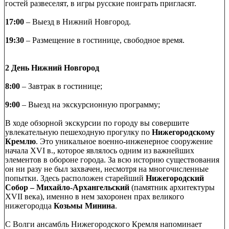
гостей развеселят, в игры русские поиграть пригласят.
17:00
– Выезд в Нижний Новгород.
19:30
– Размещение в гостинице, свободное время.
2 День Нижний Новгород
8:00
– Завтрак в гостинице;
9:00
– Выезд на экскурсионную программу;
В ходе обзорной экскурсии по городу вы совершите
увлекательную пешеходную прогулку по
Нижегородскому
Кремлю
. Это уникальное военно-инженерное сооружение
начала XVI в., которое являлось одним из важнейших
элементов в обороне города. За всю историю существования
он ни разу не был захвачен, несмотря на многочисленные
попытки. Здесь расположен старейший
Нижегородский
Собор – Михайло-Архангельский
(памятник архитектуры
ХVII века), именно в нем захоронен прах великого
нижегородца
Козьмы Минина
.
С Волги ансамбль Нижегородского Кремля напоминает