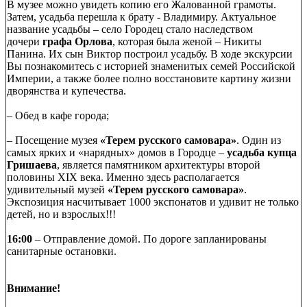
В музее можно увидеть копию его Жалованной грамоты.
Затем, усадьба перешла к брату - Владимиру. Актуальное
название усадьбы – село Городец стало наследством
дочери
графа Орлова
, которая была женой – Никиты
Панина. Их сын Виктор построил усадьбу. В ходе экскурсии
Вы познакомитесь с историей знаменитых семей Российской
Империи, а также более полно восстановите картину жизни
дворянства и купечества.
– Обед в кафе города;
– Посещение музея
«Терем русского самовара»
. Один из
самых ярких и «нарядных» домов в Городце –
усадьба купца
Гришаева
, является памятником архитектуры второй
половины ХIХ века. Именно здесь располагается
удивительный музей
«Терем русского самовара»
.
Экспозиция насчитывает 1000 экспонатов и удивит не только
детей, но и взрослых!!!
16:00
– Отправление домой. По дороге запланированы
санитарные остановки.
Внимание!