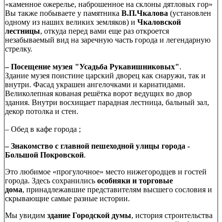
«каменное ожерелье, наброшенное на склоны дятловых гор»
Вы также побываете у памятника
В.П.Чкалова
(установлен
одному из наших великих земляков) и
Чкаловской
лестницы
, откуда перед вами еще раз откроется
незабываемый вид на заречную часть города и легендарную
стрелку.
– Посещение музея "Усадьба Рукавишниковых"
.
Здание музея поистине царский дворец как снаружи, так и
внутри. Фасад украшен ангелочками и кариатидами.
Великолепная кованая решётка ворот ведущих во двор
здания. Внутри восхищает парадная лестница, бальный зал,
декор потолка и стен.
– Обед в кафе города ;
– Знакомство с главной пешеходной улицы города -
Большой Покровской
.
Это любимое «прогулочное» место нижегородцев и гостей
города. Здесь сохранились
особняки и торговые
дома
, принадлежавшие представителям высшего сословия и
скрывающие самые разные истории.
Мы увидим
здание Городской думы
, история строительства