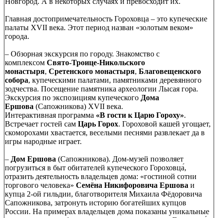
Новгород. А в некоторых случаях и превосходит их.
Главная достопримечательность Гороховца – это купеческие
палаты XVII века. Этот период назван «золотым веком»
города.
– Обзорная экскурсия по городу. Знакомство с
комплексом
Свято-Троице-Никольского
монастыря
,
Сретенского монастыря
,
Благовещенского
собора
, купеческими палатами, памятниками деревянного
зодчества. Посещение памятника археологии Лысая гора.
Экскурсия по экспозициям купеческого
Дома
Ершова
(Сапожникова) XVII века.
Интерактивная программа
«В гости к Царю Гороху»
.
Встречает гостей сам
Царь Горох
. Гороховой кашей угощает,
скоморохами хвастается, веселыми песнями развлекает да в
игры народные играет.
–
Дом Ершова
(Сапожникова). Дом-музей позволяет
погрузиться в быт обитателей купеческого Гороховца́,
отразить деятельность владельцев дома: «гостиной сотни
торгового человека»
Семёна Никифоровича Ершова
и
купца 2-ой гильдии, благотворителя Михаила Фёдоровича
Сапожникова, затронуть историю богатейших купцов
России. На примерах владельцев дома показаны уникальные