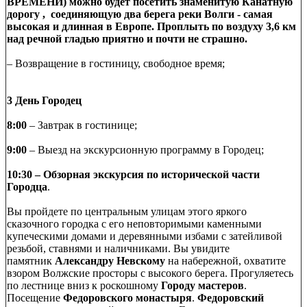
ВРЕМЕНИ) можно будет посетить знаменитую Канатную
дорогу , соединяющую два берега реки Волги - самая
высокая и длинная в Европе. Проплыть по воздуху 3,6 км
над речной гладью приятно и почти не страшно.
– Возвращение в гостиницу, свободное время;
3 День Городец
8:00
– Завтрак в гостинице;
9:00
– Выезд на экскурсионную программу в Городец;
10:30
– Обзорная экскурсия по исторической части
Городца
.
Вы пройдете по центральным улицам этого яркого
сказочного городка с его неповторимыми каменными
купеческими домами и деревянными избами с затейливой
резьбой, ставнями и наличниками. Вы увидите
памятник
Александру Невскому
на набережной, охватите
взором Волжские просторы с высокого берега. Прогуляетесь
по лестнице вниз к роскошному
Городу мастеров
.
Посещение
Федоровского монастыря
.
Федоровский