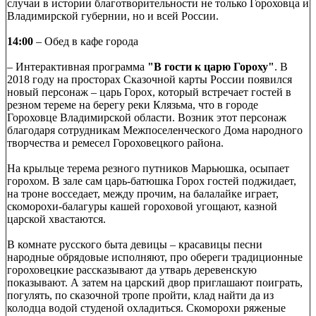
случаи в истории благотворительности не только Гороховца́ и
Владимирской губернии, но и всей России.
14:00
– Обед в кафе города
– Интерактивная программа
"В гости к царю Гороху"
. В
2018 году на просторах Сказочной карты России появился
новый персонаж – царь Горох, который встречает гостей в
резном тереме на берегу реки Клязьма, что в городе
Гороховце Владимирской области. Возник этот персонаж
благодаря сотрудникам Межпоселенческого Дома народного
творчества и ремесел Гороховецкого района.
На крыльце терема резного путников Марьюшка, осыпает
горохом. В зале сам царь-батюшка Горох гостей поджидает,
на троне восседает, между прочим, на балалайке играет,
скоморохи-балагуры кашей гороховой угощают, казной
царской хвастаются.
В комнате русского быта девицы – красавицы песни
народные обрядовые исполняют, про обереги традиционные
гороховецкие рассказывают да утварь деревенскую
показывают. А затем на царский двор приглашают поиграть,
погулять, по сказочной тропе пройти, клад найти да из
колодца водой студеной охладиться. Скоморохи ряженые