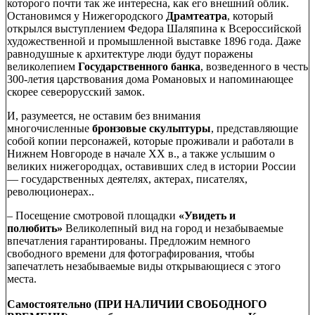
которого почти так же интересна, как его внешний облик.
Остановимся у Нижегородского
Драмтеатра
, который
открылся выступлением Федора Шаляпина к Всероссийской
художественной и промышленной выставке 1896 года. Даже
равнодушные к архитектуре люди будут поражены
великолепием
Государственного банка
, возведенного в честь
300-летия царствования дома Романовых и напоминающее
скорее северорусский замок.
И, разумеется, не оставим без внимания
многочисленные
бронзовые скульптуры
, представляющие
собой копии персонажей, которые проживали и работали в
Нижнем Новгороде в начале XX в., а также услышим о
великих нижегородцах, оставивших след в истории России
— государственных деятелях, актерах, писателях,
революционерах..
– Посещение смотровой площадки
«Увидеть и
полюбить»
Великолепный вид на город и незабываемые
впечатления гарантированы. Предложим немного
свободного времени для фотографирования, чтобы
запечатлеть незабываемые виды открывающиеся с этого
места.
Самостоятельно (ПРИ НАЛИЧИИ СВОБОДНОГО