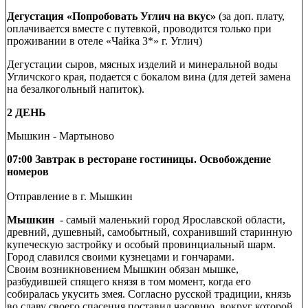
Дегустация «Попробовать Углич на вкус»
(за доп. плату,
оплачивается вместе с путевкой, проводится только при
проживании в отеле «Чайка 3*» г. Углич)
Дегустации сыров, мясных изделий и минеральной воды
Угличского края, подается с бокалом вина (для детей замена
на безалкогольный напиток).
2 ДЕНЬ
Мышкин - Мартыново
07:00 Завтрак в ресторане гостиницы. Освобождение
номеров
Отправление в г. Мышкин
Мышкин
- самый маленький город Ярославской области,
древний, душевный, самобытный, сохранивший старинную
купеческую застройку и особый провинциальный шарм.
Город славился своими кузнецами и гончарами.
Своим возникновением Мышкин обязан мышке,
разбудившей спящего князя в том момент, когда его
собиралась укусить змея. Согласно русской традиции, князь
во славу своего спасения поставил часовню, вокруг которой