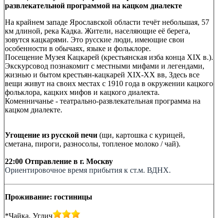
развлекательной программой на кацком диалекте
На крайнем западе Ярославской области течёт небольшая, 57
км длиной, река Кадка. Жители, населяющие её берега,
зовутся кацкарями. Это русские люди, имеющие свои
особенности в обычаях, языке и фольклоре.
Посещение Музея Кацкарей (крестьянская изба конца ХIХ в.).
Экскурсовод познакомит с местными мифами и легендами,
жизнью и бытом крестьян-кацкарей ХIХ-ХХ вв, Здесь все
вещи живут на своих местах с 1910 года в окружении кацкого
фольклора, кацких мифов и кацкого диалекта.
Коменничанье - театрально-развлекательная программа на
кацком диалекте.
Угощение из русской печи
(щи, картошка с курицей,
сметана, пироги, разносолы, топленое молоко / чай).
22:00 Отправление в г. Москву
Ориентировочное время прибытия к ст.м. ВДНХ.
Проживание: гостиницы
*Чайка, Углич