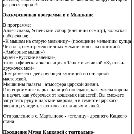
разросся город.Э
Экскурсионная программа в г. Мышкине.
В программе:
Аллея славы, Успенский собор (внешний осмотр), волжская
набережная;
«К мышам на старую мельницу» (посещение мельницы купца
Чистова, осмотр мельничных механизмов с экспозицией
«Амбарные мыши»)
музей «Русские валенки»,
этнографическая экспозиция «Лён» с выставкой «Куколка-
дружочек мой»
Дом ремёсел с действующей кузницей и гончарной
мастерской,
Мышкины палаты - атмосфера царской жизни.
Гостеприимные царь с царицей поведают, как тяжела корона
и научат, как уберечься от кошачьих напастей. Вы сможете
запустить руку в царские закрома, а в темноте царского
зверинца увидеть экзотических живых мышей.
Отправление в с. Мартыново - «столицу» древнего Кацкого
стана
Посещение Музея Кацкарей с театрально-