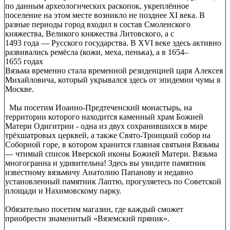
по данным археологических раскопок, укреплённое
поселение на этом месте возникло не позднее XI века. В
разные периоды город входил в состав Смоленского
княжества, Великого княжества Литовского, а с
1493 года — Русского государства. В XVI веке здесь активно
развивались ремёсла (кожи, меха, пенька), а в 1654–
1655 годах
Вязьма временно стала временной резиденцией царя Алексея
Михайловича, который укрывался здесь от эпидемии чумы в
Москве.
Мы посетим Иоанно-Предтеченский монастырь, на
территории которого находится каменный храм Божией
Матери Одигитрии - одна из двух сохранившихся в мире
трёхшатровых церквей, а также Свято-Троицкий собор на
Соборной горе, в котором хранится главная святыня Вязьмы
— чтимый список Иверской иконы Божией Матери. Вязьма
многогранна и удивительна! Здесь вы увидите памятник
известному вязьмичу Анатолию Папанову и недавно
установленный памятник Лаптю, прогуляетесь по Советской
площади и Нахимовскому парку.
Обязательно посетим магазин, где каждый сможет
приобрести знаменитый «Вяземский пряник».