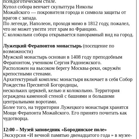
псевдоготическом стиле.
Купол собора венчает скульптура Николы
Можайского — покровителя города и символа защиты от
врагов с запада.
По легенде, Наполеон, проходя мимо в 1812 году, пожалел,
что не может увезти этот храм во Францию.
С колокольни собора открывается панорамный вид на город.
Лужецкий Ферапонтов монастырь
(посещение по
возможности)
Мужской монастырь основан в 1408 году преподобным
Ферапонтом, учеником Сергия Радонежского.
Расположен на высоком берегу Москвы-реки, окружён
крепостными стенами.
Архитектурный комплекс монастыря включает в себя Собор
Рождества Пресвятой Богородицы,
нескольких церквей, келью и колокольню. Территория
ограждена каменной стеной с башнями и большими
центральными воротами.
Более того, на территории Лужецкого монастыря хранятся
Мощи Ферапонта Можайского. Его принято почитать как
чудотворца.
12:00 –
Музей заповедник «Бородинское поле»
Экскурсия «И вечной памятью двенадцатого года » в музее-