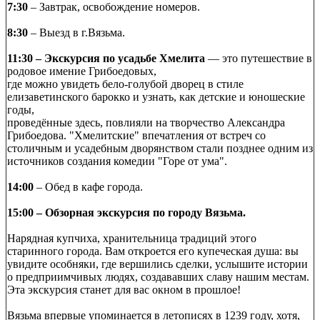
7:30
– Завтрак, освобождение номеров.
8:30
– Выезд в г.Вязьма.
11:30
– Экскурсия по усадьбе Хмелита
— это путешествие в
родовое имение Грибоедовых,
где можно увидеть бело-голубой дворец в стиле
елизаветинского барокко и узнать, как детские и юношеские
годы,
проведённые здесь, повлияли на творчество Александра
Грибоедова. "Хмелитские" впечатления от встреч со
столичным и усадебным дворянством стали позднее одним из
источников создания комедии "Горе от ума".
14:00
– Обед в кафе города.
15:00
–
Обзорная экскурсия по городу Вязьма.
Нарядная купчиха, хранительница традиций этого
старинного города. Вам откроется его купеческая душа: вы
увидите особняки, где вершились сделки, услышите истории
о предприимчивых людях, создававших славу нашим местам.
Эта экскурсия станет для вас окном в прошлое!
Вязьма впервые упоминается в летописях в 1239 году, хотя,