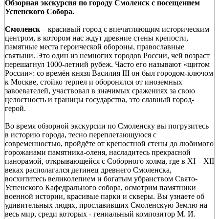
Обзорная экскурсия по городу Смоленск с посещением
Успенского Собора.
Смоленск
– красивый город с впечатляющим историческим
центром, в котором нас ждут древние стены крепости,
памятные места героической обороны, православные
святыни. Это один из немногих городов России, чей возраст
перешагнул 1000-летний рубеж. Часто его называют «щитом
России»: со времён князя Василия III он был городом-ключом
к Москве, стойко терпел и оборонялся от иноземных
завоевателей, участвовал в значимых сражениях за свою
целостность и границы государства, это славный город-
герой.
Во время обзорной экскурсии по Смоленску вы погрузитесь
в историю города, тесно переплетающуюся с
современностью, пройдёте от крепостной стены до любимого
горожанами памятника-оленя, насладитесь прекрасной
панорамой, открывающейся с Соборного холма, где в XI – XII
веках располагался детинец древнего Смоленска,
восхититесь великолепием и богатым убранством Свято-
Успенского Кафедрального собора, осмотрим памятники
военной истории, красивые парки и скверы. Вы узнаете об
удивительных людях, прославивших Смоленскую Землю на
весь мир, среди которых - гениальный композитор М. И.