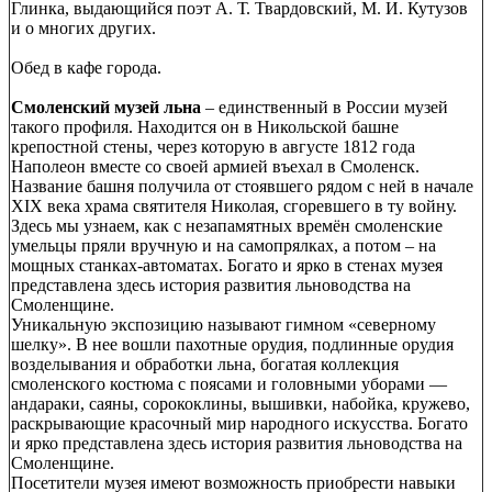
Глинка, выдающийся поэт А. Т. Твардовский, М. И. Кутузов
и о многих других.
Обед в кафе города.
Смоленский музей льна
– единственный в России музей
такого профиля. Находится он в Никольской башне
крепостной стены, через которую в августе 1812 года
Наполеон вместе со своей армией въехал в Смоленск.
Название башня получила от стоявшего рядом с ней в начале
XIX века храма святителя Николая, сгоревшего в ту войну.
Здесь мы узнаем, как с незапамятных времён смоленские
умельцы пряли вручную и на самопрялках, а потом – на
мощных станках-автоматах. Богато и ярко в стенах музея
представлена здесь история развития льноводства на
Смоленщине.
Уникальную экспозицию называют гимном «северному
шелку». В нее вошли пахотные орудия, подлинные орудия
возделывания и обработки льна, богатая коллекция
смоленского костюма с поясами и головными уборами —
андараки, саяны, сорококлины, вышивки, набойка, кружево,
раскрывающие красочный мир народного искусства. Богато
и ярко представлена здесь история развития льноводства на
Смоленщине.
Посетители музея имеют возможность приобрести навыки