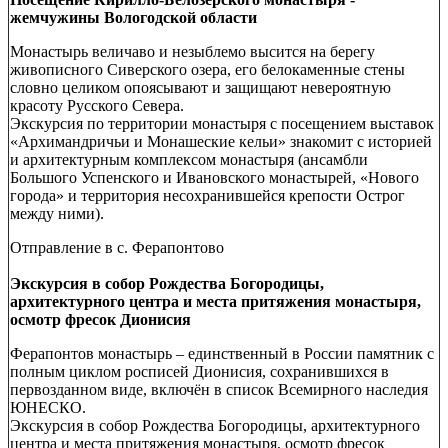
жемчужины Вологодской области
Монастырь величаво и незыблемо высится на берегу
живописного Сиверского озера, его белокаменные стены
словно целиком опоясывают и защищают невероятную
красоту Русского Севера.
Экскурсия по территории монастыря с посещением выставок
«Архимандричьи и Монашеские кельи» знакомит с историей
и архитектурным комплексом монастыря (ансамбли
Большого Успенского и Ивановского монастырей, «Нового
города» и территория несохранившейся крепости Острог
между ними).
Отправление в с. Ферапонтово
Экскурсия в собор Рождества Богородицы,
архитектурного центра и места притяжения монастыря,
осмотр фресок Дионисия
Ферапонтов монастырь – единственный в России памятник с
полным циклом росписей Дионисия, сохранившихся в
первозданном виде, включён в список Всемирного наследия
ЮНЕСКО.
Экскурсия в собор Рождества Богородицы, архитектурного
центра и места притяжения монастыря, осмотр фресок