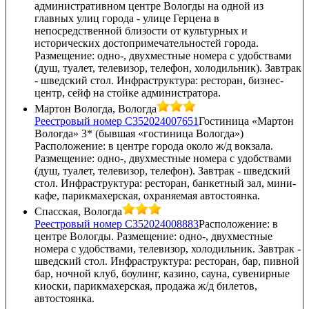
административном центре Вологды на одной из
главных улиц города - улице Герцена в
непосредственной близости от культурных и
исторических достопримечательностей города.
Размещение: одно-, двухместные номера с удобствами
(душ, туалет, телевизор, телефон, холодильник). Завтрак
- шведский стол. Инфраструктура: ресторан, бизнес-
центр, сейф на стойке администратора.
Мартон Вологда, Вологда
Реестровый номер С352024007651
Гостиница «Мартон
Вологда» 3* (бывшая «гостиница Вологда»)
Расположение: в центре города около ж/д вокзала.
Размещение: одно-, двухместные номера с удобствами
(душ, туалет, телевизор, телефон). Завтрак - шведский
стол. Инфраструктура: ресторан, банкетный зал, мини-
кафе, парикмахерская, охраняемая автостоянка.
Спасская, Вологда
Реестровый номер С352024008883
Расположение: в
центре Вологды. Размещение: одно-, двухместные
номера с удобствами, телевизор, холодильник. Завтрак -
шведский стол. Инфраструктура: ресторан, бар, пивной
бар, ночной клуб, боулинг, казино, сауна, сувенирные
киоски, парикмахерская, продажа ж/д билетов,
автостоянка.