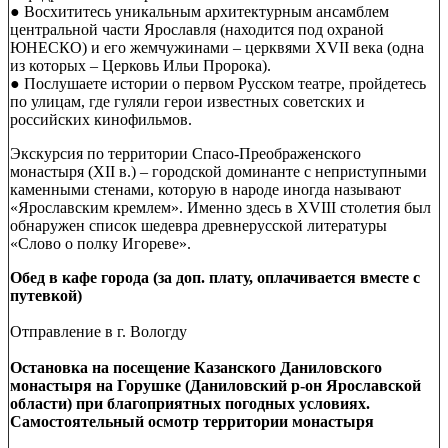
● Восхититесь уникальным архитектурным ансамблем
центральной части Ярославля (находится под охраной
ЮНЕСКО) и его жемчужинами – церквями XVII века (одна
из которых – Церковь Ильи Пророка).
● Послушаете истории о первом Русском театре, пройдетесь
по улицам, где гуляли герои известных советских и
российских кинофильмов.
Экскурсия по территории Спасо-Преображенского
монастыря (XII в.) – городской доминанте с неприступными
каменными стенами, которую в народе иногда называют
«Ярославским кремлем». Именно здесь в XVIII столетия был
обнаружен список шедевра древнерусской литературы
«Слово о полку Игореве».
Обед в кафе города (за доп. плату, оплачивается вместе с
путевкой)
Отправление в г. Вологду
Остановка на посещение Казанского Даниловского
монастыря на Горушке (Даниловский р-он Ярославской
области) при благоприятных погодных условиях.
Самостоятельный осмотр территории монастыря