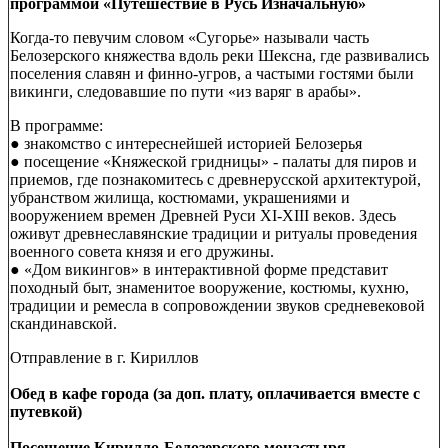
программой «Путешествие в Русь Изначальную»
Когда-то певучим словом «Сугорье» называли часть
Белозерского княжества вдоль реки Шексна, где развивались
поселения славян и финно-угров, а частыми гостями были
викинги, следовавшие по пути «из варяг в арабы».
В программе:
● знакомство с интереснейшей историей Белозерья
● посещение «Княжеской гридницы» - палаты для пиров и
приемов, где познакомитесь с древнерусской архитектурой,
убранством жилища, костюмами, украшениями и
вооружением времен Древней Руси XI-XIII веков. Здесь
оживут древнеславянские традиции и ритуалы проведения
военного совета князя и его дружины.
● «Дом викингов» в интерактивной форме представит
походный быт, знаменитое вооружение, костюмы, кухню,
традиции и ремесла в сопровождении звуков средневековой
скандинавской.
Отправление в г. Кириллов
Обед в кафе города (за доп. плату, оплачивается вместе с
путевкой)
Посещение Кирилло-Белозерского монастыря -