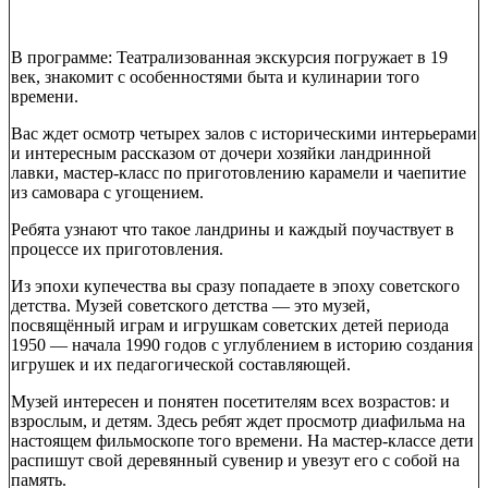
В программе: Театрализованная экскурсия погружает в 19
век, знакомит с особенностями быта и кулинарии того
времени.
Вас ждет осмотр четырех залов с историческими интерьерами
и интересным рассказом от дочери хозяйки ландринной
лавки, мастер-класс по приготовлению карамели и чаепитие
из самовара с угощением.
Ребята узнают что такое ландрины и каждый поучаствует в
процессе их приготовления.
Из эпохи купечества вы сразу попадаете в эпоху советского
детства. Музей советского детства — это музей,
посвящённый играм и игрушкам советских детей периода
1950 — начала 1990 годов с углублением в историю создания
игрушек и их педагогической составляющей.
Музей интересен и понятен посетителям всех возрастов: и
взрослым, и детям. Здесь ребят ждет просмотр диафильма на
настоящем фильмоскопе того времени. На мастер-классе дети
распишут свой деревянный сувенир и увезут его с собой на
память.