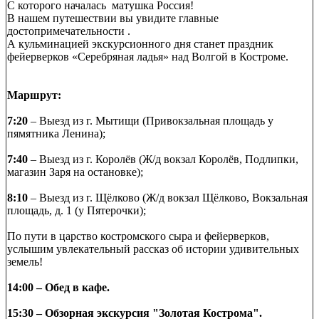
С которого началась матушка Россия!
В нашем путешествии вы увидите главные
достопримечательности .
А кульминацией экскурсионного дня станет праздник
фейерверков «Серебряная ладья» над Волгой в Костроме.
Маршрут:
7:20
– Выезд из г. Мытищи (Привокзальная площадь у
пямятника Ленина);
7:40
– Выезд из г. Королёв (Ж/д вокзал Королёв, Подлипки,
магазин Заря на остановке);
8:10
– Выезд из г. Щёлково (Ж/д вокзал Щёлково, Вокзальная
площадь, д. 1 (у Пятерочки);
По пути в царство костромского сыра и фейерверков,
услышим увлекательный рассказ об истории удивительных
земель!
14:00 – Обед в кафе.
15:30 – Обзорная экскурсия "Золотая Кострома".