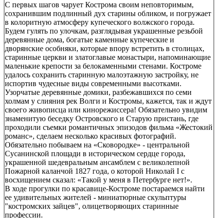
С первых шагов чарует Кострома своим неповторимым,
сохранившим подлинный дух старины обликом, и погружает
в колоритную атмосферу купеческого волжского города.
Будем гулять по улочкам, разглядывая украшенные резьбой
деревянные дома, богатые каменные купеческие и
дворянские особняки, которые впору встретить в столицах,
старинные церкви и златоглавые монастыри, напоминающие
маленькие крепости за белокаменными стенами. Костроме
удалось сохранить старинную малоэтажную застройку, не
испортив чудесные виды современными высотками.
Узорчатые деревянные домики, разбежавшихся по семи
холмам у слияния рек Волги и Костромы, кажется, так и ждут
своего живописца или кинорежиссера! Обязательно увидим
знаменитую беседку Островского и Старую пристань, где
проходили съемки романтичных эпизодов фильма «Жестокий
романс», сделаем несколько красивых фотографий.
Обязательно побываем на «Сковородке» - центральной
Сусанинской площади в историческом сердце города,
украшенной шедевральным ансамблем с великолепной
Пожарной каланчой 1827 года, о которой Николай I с
восхищением сказал: «Такой у меня в Петербурге нет!».
В ходе прогулки по красавице-Костроме постараемся найти
ее удивительных жителей - миниатюрные скульптуры
"костромских зайцев", олицетворяющих старинные
профессии.