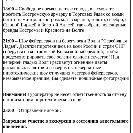
18:00
– Свободное время в центре города, вы сможете
посетить Костромскую ярмарку в Торговых Рядах со всеми
богатствами земли костромской - сыр, лен, золото, серебро, с
Сырной Биржей и Золотой Аллеей, где собраны ювелирные
бренды Костромы и Красного-на-Волге
21:00
– Шоу фейерверков на берегу реки Волги "Серебряная
Ладья". Десятки пиротехников из всей России и стран СНГ
соберутся на костромской Волжской набережной, чтобы
продемонстрировать свое ослепительное искусство! Над
вечерней гладью Волги расцветут огненные цветы
роскошных салютов и развернутся невероятные
пиротехнические шоу от лучших мастеров фейерверков,
незабываемое зрелище, Вы сделаете волшебные фотографии!
Внимание!
Туроператор не несет ответственность за отмену
организатором пиротехнического шоу!
23:00
– Отправление домой;
Запрещено участие в экскурсии в состоянии алкогольного
опьянения.