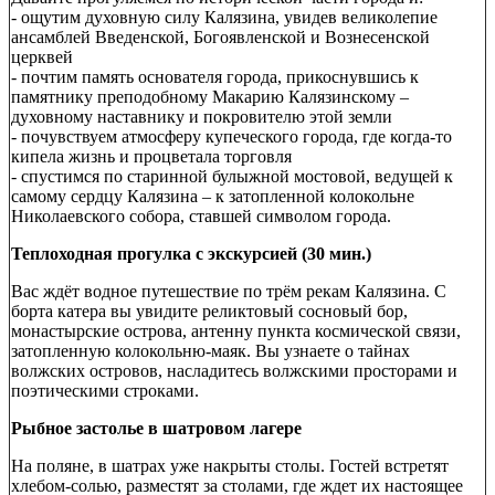
- ощутим духовную силу Калязина, увидев великолепие
ансамблей Введенской, Богоявленской и Вознесенской
церквей
- почтим память основателя города, прикоснувшись к
памятнику преподобному Макарию Калязинскому –
духовному наставнику и покровителю этой земли
- почувствуем атмосферу купеческого города, где когда-то
кипела жизнь и процветала торговля
- спустимся по старинной булыжной мостовой, ведущей к
самому сердцу Калязина – к затопленной колокольне
Николаевского собора, ставшей символом города.
Теплоходная прогулка с экскурсией (30 мин.)
Вас ждёт водное путешествие по трём рекам Калязина. С
борта катера вы увидите реликтовый сосновый бор,
монастырские острова, антенну пункта космической связи,
затопленную колокольню-маяк. Вы узнаете о тайнах
волжских островов, насладитесь волжскими просторами и
поэтическими строками.
Рыбное застолье в шатровом лагере
На поляне, в шатрах уже накрыты столы. Гостей встретят
хлебом-солью, разместят за столами, где ждет их настоящее