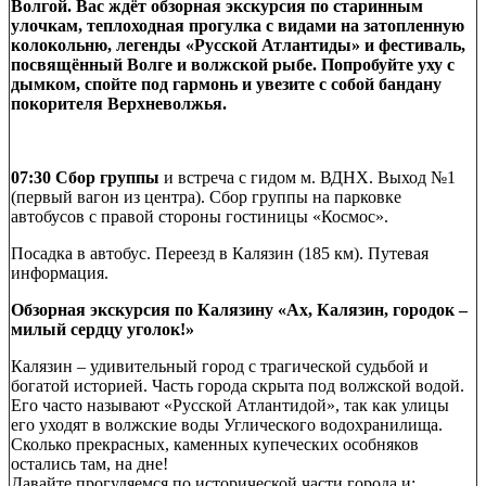
Волгой. Вас ждёт обзорная экскурсия по старинным
улочкам, теплоходная прогулка с видами на затопленную
колокольню, легенды «Русской Атлантиды» и фестиваль,
посвящённый Волге и волжской рыбе. Попробуйте уху с
дымком, спойте под гармонь и увезите с собой бандану
покорителя Верхневолжья.
07:30 Сбор группы
и встреча с гидом м. ВДНХ. Выход №1
(первый вагон из центра). Сбор группы на парковке
автобусов с правой стороны гостиницы «Космос».
Посадка в автобус. Переезд в Калязин (185 км). Путевая
информация.
Обзорная экскурсия по Калязину «Ах, Калязин, городок –
милый сердцу уголок!»
Калязин – удивительный город с трагической судьбой и
богатой историей. Часть города скрыта под волжской водой.
Его часто называют «Русской Атлантидой», так как улицы
его уходят в волжские воды Углического водохранилища.
Сколько прекрасных, каменных купеческих особняков
остались там, на дне!
Давайте прогуляемся по исторической части города и: