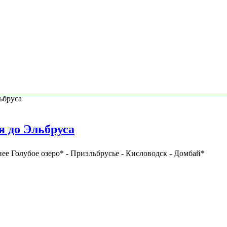
ьбруса
я до Эльбруса
ее Голубое озеро* - Приэльбрусье - Кисловодск - Домбай*