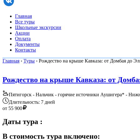
Главная
Все туры
Школьные экскурсии
Акции
Оплата
Документы
Контакты
Главная
›
Туры
› Рождество на крыше Кавказа: от Домбая до Эл
Рождество на крыше Кавказа: от Домба
Пятигорск - Нальчик - горячие источники Аушигера* - Нижн
Длительность: 7 дней
от
55 900
Даты тура
:
В стоимость тура включено: