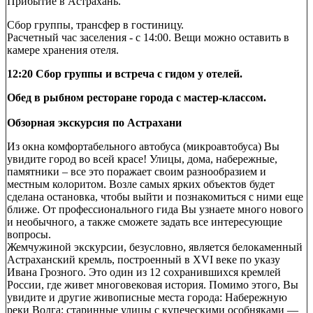
Прибытие в Астрахань.
Сбор группы, трансфер в гостиницу.
Расчетный час заселения - с 14:00. Вещи можно оставить в
камере хранения отеля.
12:20 Сбор группы и встреча с гидом у отелей.
Обед в рыбном ресторане города с мастер-классом.
Обзорная экскурсия по Астрахани
Из окна комфортабельного автобуса (микроавтобуса) Вы
увидите город во всей красе! Улицы, дома, набережные,
памятники – все это поражает своим разнообразием и
местным колоритом. Возле самых ярких объектов будет
сделана остановка, чтобы выйти и познакомиться с ними еще
ближе. От профессионального гида Вы узнаете много нового
и необычного, а также сможете задать все интересующие
вопросы.
Жемчужиной экскурсии, безусловно, является белокаменный
Астраханский кремль, построенный в XVI веке по указу
Ивана Грозного. Это один из 12 сохранившихся кремлей
России, где живет многовековая история. Помимо этого, Вы
увидите и другие живописные места города: Набережную
реки Волга; старинные улицы с купеческими особняками —