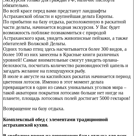
обязательно.
Во всей красе перед вами предстанут ландшафты
Астраханской области и крупнейшая дельта Европы.
По прибытии на базу отдыха, расположенную в раскатной
части дельты, начинается водная экскурсия. У Вас будет
возможность поближе познакомиться с природой
Астраханского края, увидеть живописные пейзажи, а также
обитателей Волжской Дельты.
Одних только птиц здесь насчитывается более 300 видов, а
более 100 из них занесены в Красные книги различных
уровней! Самые внимательные смогут увидеть орлана-
белохвоста, посчитать количество разновидностей цапель и
загадать желание на плещущуюся рыбу.
В июле и августе на каспийских раскатах начинается период
цветения лотосов. Именно в этот момент дельта
превращается в один из самых уникальных уголков мира –
такой акватории покрытия лотосами больше нет нигде на
планете, площадь лотосовых полей достигает 5000 гектаров!
Возвращение на базу отдыха.
Комплексный обед с элементами традиционной
астраханской кухни.
В свободное время на территории базы отдыха для всех