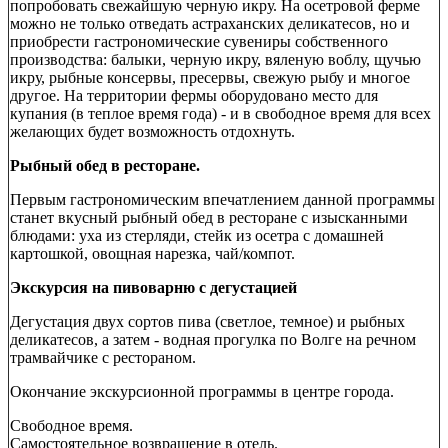
попробовать свежайшую черную икру. На осетровой ферме
можно не только отведать астраханских деликатесов, но и
приобрести гастрономические сувениры собственного
производства: балыки, черную икру, вяленую воблу, щучью
икру, рыбные консервы, пресервы, свежую рыбу и многое
другое. На территории фермы оборудовано место для
купания (в теплое время года) - и в свободное время для всех
желающих будет возможность отдохнуть.
Рыбный обед в ресторане.
Первым гастрономическим впечатлением данной программы
станет вкусный рыбный обед в ресторане с изысканными
блюдами: уха из стерляди, стейк из осетра с домашней
картошкой, овощная нарезка, чай/компот.
Экскурсия на пивоварню с дегустацией
Дегустация двух сортов пива (светлое, темное) и рыбных
деликатесов, а затем - водная прогулка по Волге на речном
трамвайчике с рестораном.
Окончание экскурсионной программы в центре города.
Свободное время.
Самостоятельное возвращение в отель.