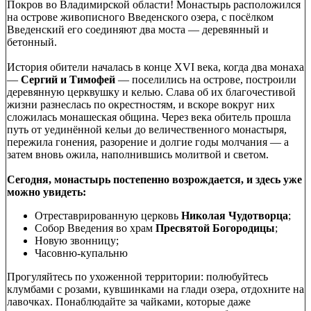
Покров во Владимирской области! Монастырь расположился
на острове живописного Введенского озера, с посёлком
Введенский его соединяют два моста — деревянный и
бетонный.
История обители началась в конце XVI века, когда два монаха
—
Сергий и Тимофей
— поселились на острове, построили
деревянную церквушку и келью. Слава об их благочестивой
жизни разнеслась по окрестностям, и вскоре вокруг них
сложилась монашеская община. Через века обитель прошла
путь от уединённой кельи до величественного монастыря,
пережила гонения, разорение и долгие годы молчания — а
затем вновь ожила, наполнившись молитвой и светом.
Сегодня, монастырь постепенно возрождается, и здесь уже
можно увидеть:
Отреставрированную церковь
Николая Чудотворца
;
Собор Введения во храм
Пресвятой Богородицы
;
Новую звонницу;
Часовню‑купальню
Прогуляйтесь по ухоженной территории: полюбуйтесь
клумбами с розами, кувшинками на глади озера, отдохните на
лавочках. Понаблюдайте за чайками, которые даже