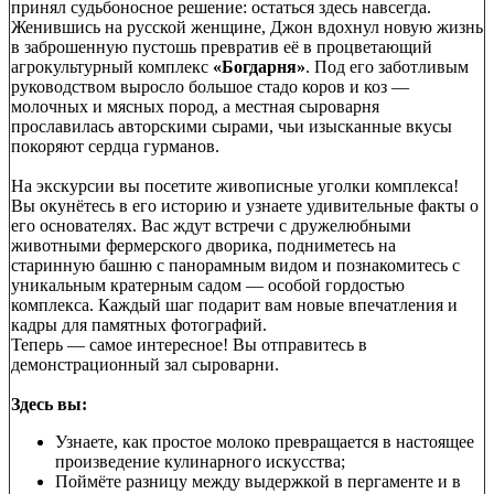
принял судьбоносное решение: остаться здесь навсегда.
Женившись на русской женщине, Джон вдохнул новую жизнь
в заброшенную пустошь превратив её в процветающий
агрокультурный комплекс
«Богдарня»
. Под его заботливым
руководством выросло большое стадо коров и коз —
молочных и мясных пород, а местная сыроварня
прославилась авторскими сырами, чьи изысканные вкусы
покоряют сердца гурманов.
На экскурсии вы посетите живописные уголки комплекса!
Вы окунётесь в его историю и узнаете удивительные факты о
его основателях. Вас ждут встречи с дружелюбными
животными фермерского дворика, подниметесь на
старинную башню с панорамным видом и познакомитесь с
уникальным кратерным садом — особой гордостью
комплекса. Каждый шаг подарит вам новые впечатления и
кадры для памятных фотографий.
Теперь — самое интересное! Вы отправитесь в
демонстрационный зал сыроварни.
Здесь вы:
Узнаете, как простое молоко превращается в настоящее
произведение кулинарного искусства;
Поймёте разницу между выдержкой в пергаменте и в