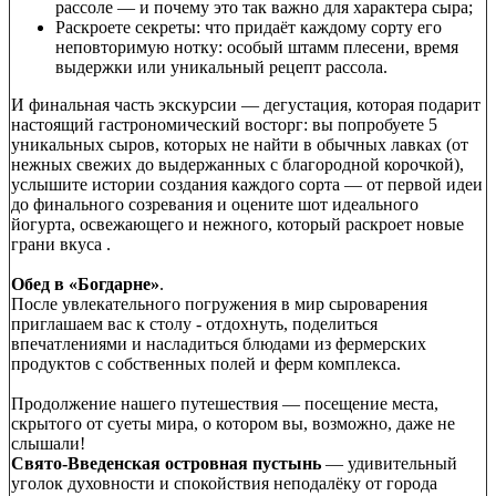
рассоле — и почему это так важно для характера сыра;
Раскроете секреты: что придаёт каждому сорту его
неповторимую нотку: особый штамм плесени, время
выдержки или уникальный рецепт рассола.
И финальная часть экскурсии — дегустация, которая подарит
настоящий гастрономический восторг: вы попробуете 5
уникальных сыров, которых не найти в обычных лавках (от
нежных свежих до выдержанных с благородной корочкой),
услышите истории создания каждого сорта — от первой идеи
до финального созревания и оцените шот идеального
йогурта, освежающего и нежного, который раскроет новые
грани вкуса .
Обед в «Богдарне»
.
После увлекательного погружения в мир сыроварения
приглашаем вас к столу - отдохнуть, поделиться
впечатлениями и насладиться блюдами из фермерских
продуктов с собственных полей и ферм комплекса.
Продолжение нашего путешествия — посещение места,
скрытого от суеты мира, о котором вы, возможно, даже не
слышали!
Свято‑Введенская островная пустынь
— удивительный
уголок духовности и спокойствия неподалёку от города