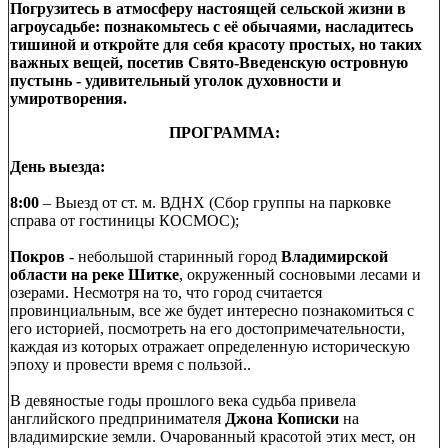
Погрузитесь в атмосферу настоящей сельской жизни в
агроусадьбе: познакомьтесь с её обычаями, насладитесь
тишиной и откройте для себя красоту простых, но таких
важных вещей, посетив Свято‑Введенскую островную
пустынь - удивительный уголок духовности и
умиротворения.
ПРОГРАММА:
День выезда:
8:00
– Выезд от ст. м. ВДНХ (Сбор группы на парковке
справа от гостиницы КОСМОС);
Покров
- небольшой старинный город
Владимирской
области на реке Шитке
, окруженный сосновыми лесами и
озерами. Несмотря на то, что город считается
провинциальным, все же будет интересно познакомиться с
его историей, посмотреть на его достопримечательности,
каждая из которых отражает определенную историческую
эпоху и провести время с пользой..
В девяностые годы прошлого века судьба привела
английского предпринимателя
Джона Кописки
на
владимирские земли. Очарованный красотой этих мест, он