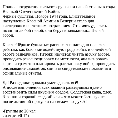
Полное погружение в атмосферу жизни нашей страны в годы
Великой Отечественной Войны.
Черные бушлаты. Ноябрь 1944 года. Блистательное
наступление Красной Армии в Венгрии стало для
гитлеровцев настоящим потрясением. Стремясь удержать
позиции любой ценой, они берут в заложники... Целый
город.
Квест «Чёрные бушлаты» расскажет и наглядно покажет
ребятам, как бою взаимодействуют рода войск и о нелёгкой
работе разведчиков. Игроки научатся: читать азбуку Морзе,
проводить рекогносцировку на местности, анализировать
карты и грамотно планировать расстановку войск, проводить
опознавание самолётов, сличать свидетельские показания и
официальные отчёты.
Да! Разведчики должны уметь делать всё!
А после выполнения всех заданий разведчикам нужно
восстановить силы вкусным обедом. Солдатская каша, хлеб,
баранки и горячий сладкий чай – что может быть лучше
после активной прогулки на свежем воздухе?!
-Группы до 20 чел
- для детей 12+