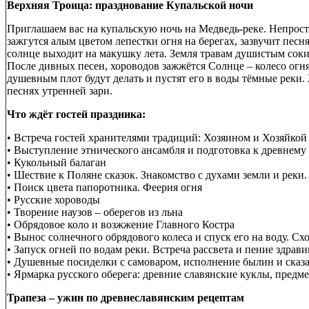
Верхняя Троица: празднование Купальской ночи
Приглашаем вас на купальскую ночь на Медведь-реке. Непроста 
зажгутся алым цветом лепестки огня на берегах, зазвучит песн
солнце выходит на макушку лета. Земля травам душистым соки 
После дивных песен, хороводов зажжётся Солнце – колесо огня
душевным плот будут делать и пустят его в воды тёмные реки.
песнях утренней зари.
Что ждёт гостей праздника:
• Встреча гостей хранителями традиций: Хозяином и Хозяйкой 
• Выступление этнического ансамбля и подготовка к древнему 
• Кукольный балаган
• Шествие к Поляне сказок. Знакомство с духами земли и реки
• Поиск цвета папоротника. Феерия огня
• Русские хороводы
• Творение наузов – оберегов из льна
• Обрядовое коло и возжжение Главного Костра
• Вынос солнечного обрядового колеса и спуск его на воду. Сх
• Запуск огней по водам реки. Встреча рассвета и пение здрав
• Душевные посиделки с самоваром, исполнение былин и сказа
• Ярмарка русского оберега: древние славянские куклы, пред
Трапеза – ужин по древнеславянским рецептам