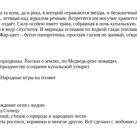
та ночь, да и река, в которой отражаются звёзды, и бесконечный
я, летящая над зеркалом речным. Встретятся им могучие храните
отдаёт. Силу особую имеет трава, собранная в ночь купальскую.
 в воду спустится. И мириады огоньков по водной глади поплывут
 Жар-цвет – бутон папоротника, простым глазом не зримый, откр
праздника. Рассказ о землях, по Медведь-реке лежащих
празднеству (создание купальской утвари)
. Народные игры на поляне
ождение огня с водою
иц Солнцу
ний, стихов о природе и народных песен
меты росписи, керамики и многое другое. Всё сделано с любовью