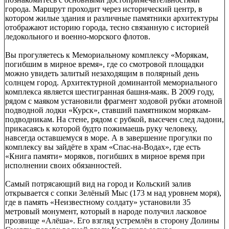
города. Маршрут проходит через исторический центр, в
котором жилые здания и различные памятники архитектуры
отображают историю города, тесно связанную с историей
ледокольного и военно-морского флотов.
Вы прогуляетесь к Мемориальному комплексу «Морякам,
погибшим в мирное время», где со смотровой площадки
можно увидеть залитый незаходящим в полярный день
солнцем город. Архитектурной доминантой мемориального
комплекса является шестигранная башня-маяк. В 2009 году,
рядом с маяком установили фрагмент ходовой рубки атомной
подводной лодки «Курск», ставший памятником морякам-
подводникам. На стене, рядом с рубкой, высечен след ладони,
прикасаясь к которой будто пожимаешь руку человеку,
навсегда оставшемуся в море. А в завершение прогулки по
комплексу вы зайдёте в храм «Спас-на-Водах», где есть
«Книга памяти» моряков, погибших в мирное время при
исполнении своих обязанностей.
Самый потрясающий вид на город и Кольский залив
открывается с сопки Зелёный Мыс (173 м над уровнем моря),
где в память «Неизвестному солдату» установили 35
метровый монумент, который в народе получил ласковое
прозвище «Алёша». Его взгляд устремлён в сторону Долины