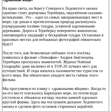
На краю света, на берегу Северного Ледовитого океана
одиноко стоит деревушка Териберка, окружённая скалами-
великанами. Это – одно из самых завораживающих мест в
мире, где дикая и притягательная природа раскинулась
изумрудными полями тундры, усеянной карликовыми
деревьями. Дорога в Териберку невероятно живописна:
сменяющийся ландшафт и бескрайняя тундра. Остановки в
красивых местах для пейзажных фотографий обязательно
будут!
После того, как безмолвные пейзажи этого посёлка
появились в фильме «Левиафан» Андрея Звягинцева,
Териберка проснулась знаменитой. Журнал National
Geographic даже включил её в TOP-20 лучших мест для
путешествий. И сюда началось паломничество туристов со
всего мира. Вы обязательно увидите места съёмок этого
фильма.
Мы прогуляемся по пляжу с «драконьими яйцами». Когда-то
на его месте плескалось Баренцево море, но потом вода
отступила и обнажила взгляду тысячи камней идеально
круглой формы. Здесь мы послушаем дыхание Ледовитого
океана и сделаем фото останков старинных кораблей.