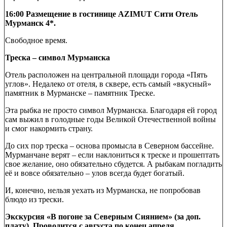
16:00 Размещение в гостинице AZIMUT Сити Отель
Мурманск 4*.
Свободное время.
Треска – символ Мурманска
Отель расположен на центральной площади города «Пять
углов». Недалеко от отеля, в сквере, есть самый «вкусный»
памятник в Мурманске – памятник Треске.
Эта рыбка не просто символ Мурманска. Благодаря ей город
сам выжил в голодные годы Великой Отечественной войны
и смог накормить страну.
До сих пор треска – основа промысла в Северном бассейне.
Мурманчане верят – если наклониться к треске и прошептать
свое желание, оно обязательно сбудется. А рыбакам погладить
её и вовсе обязательно – улов всегда будет богатый.
И, конечно, нельзя уехать из Мурманска, не попробовав
блюдо из трески.
Экскурсия «В погоне за Северным Сиянием» (за доп.
плату). Проводится с августа по конец апреля