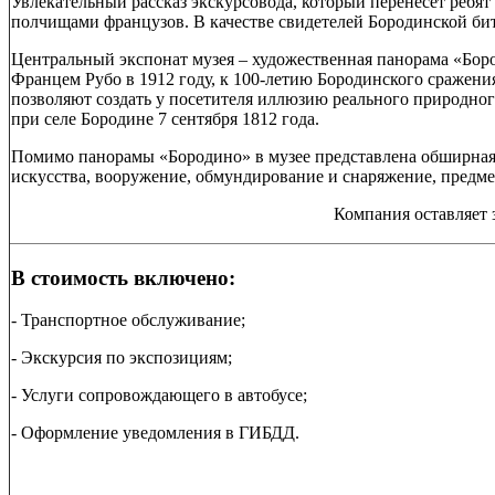
Увлекательный рассказ экскурсовода, который перенесет ребят 
полчищами французов. В качестве свидетелей Бородинской би
Центральный экспонат музея – художественная панорама «Боро
Францем Рубо в 1912 году, к 100-летию Бородинского сражен
позволяют создать у посетителя иллюзию реального природно
при селе Бородине 7 сентября 1812 года.
Помимо панорамы «Бородино» в музее представлена обширная 
искусства, вооружение, обмундирование и снаряжение, предме
Компания оставляет 
В стоимость включено:
- Транспортное обслуживание;
- Экскурсия по экспозициям;
- Услуги сопровождающего в автобусе;
- Оформление уведомления в ГИБДД.