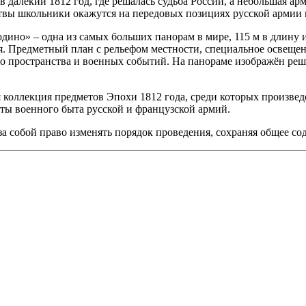
в далекий 1812 год, где решалась судьба России, а небольшая а
твы школьники окажутся на передовых позициях русской армии в
дино» – одна из самых больших панорам в мире, 115 м в длину 
ия. Предметный план с рельефом местности, специальное освещ
го пространства и военных событий. На панораме изображён р
коллекция предметов Эпохи 1812 года, среди которых произве
ты военного быта русской и французской армий.
за собой право изменять порядок проведения, сохраняя общее с