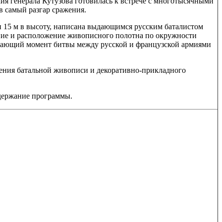
рмия генерала Кутузова готовилась к встрече с многотысячными
 самый разгар сражения.
и 15 м в высоту, написана выдающимся русским баталистом
ение и расположение живописного полотна по окружности
ешающий момент битвы между русской и французской армиями
дения батальной живописи и декоративно-прикладного
одержание программы.