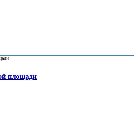
щади
ой площади