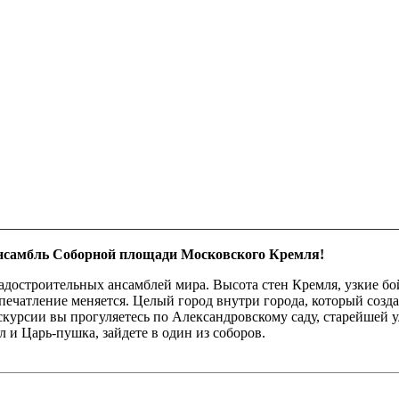
ансамбль Соборной площади Московского Кремля!
достроительных ансамблей мира. Высота стен Кремля, узкие бо
впечатление меняется. Целый город внутри города, который созд
урсии вы прогуляетесь по Александровскому саду, старейшей 
и Царь-пушка, зайдете в один из соборов.