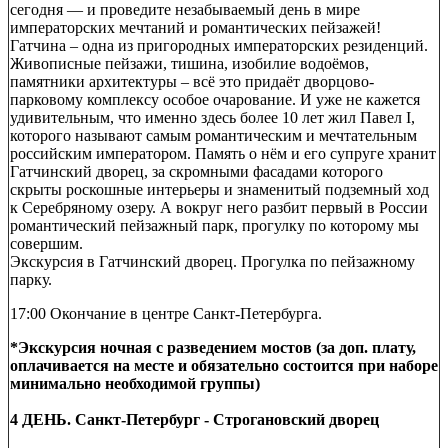
сегодня — и проведите незабываемый день в мире
императорских мечтаний и романтических пейзажей!
Гатчина – одна из пригородных императорских резиденций.
Живописные пейзажи, тишина, изобилие водоёмов,
памятники архитектуры – всё это придаёт дворцово-
парковому комплексу особое очарование. И уже не кажется
удивительным, что именно здесь более 10 лет жил Павел I,
которого называют самым романтическим и мечтательным
российским императором. Память о нём и его супруге хранит
Гатчинский дворец, за скромными фасадами которого
скрыты роскошные интерьеры и знаменитый подземный ход
к Серебряному озеру. А вокруг него разбит первый в России
романтический пейзажный парк, прогулку по которому мы
совершим.
Экскурсия в Гатчинский дворец. Прогулка по пейзажному
парку.
17:00 Окончание в центре Санкт-Петербурга.
*Экскурсия ночная с разведением мостов (за доп. плату,
оплачивается на месте и обязательно состоится при наборе
минимально необходимой группы)
4 ДЕНЬ. Санкт-Петербург - Строгановский дворец