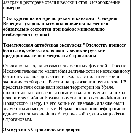
Завтрак в ресторане отеля шведский стол. Освобождение
номеров
*Экскурсия на катере по рекам и каналам "Северная
Венеция" (за доп. плату, оплачивается на месте и
обязательно состоится при наборе минимально
необходимой группы)
Тематическая автобусная экскурсия "Отечеству принесу
богатство, себе оставлю имя": великие русские
предприниматели и меценаты Строгановы"
Строгановы – одна из самых знаменитых фамилий в России.
Исключительная по масштабам деятельности и неслыханному
богатству соляная династия не сходила с политической и
экономической арены России на протяжении пяти веков. Её
представители осваивали новые территории на Урале,
полностью на свои деньги организовали знаменитый поход
покорителя Сибири Ермака, помогали ополчению Минина и
Пожарского, Петру I в его войне со шведами, а также были
знаменитыми меценатами. И даже появлению бефстроганов –
одного из популярнейших блюд русской кухни - мир обязан
Строгановым.
Экскурсия в Строгановский дворец