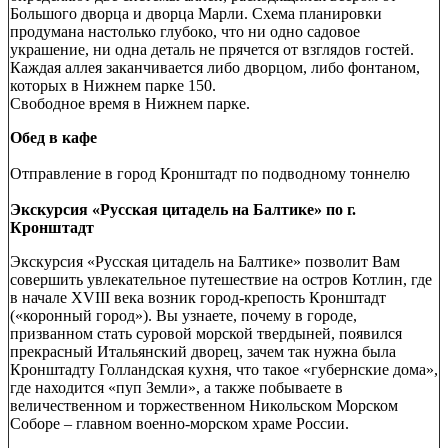
Большого дворца и дворца Марли. Схема планировки
продумана настолько глубоко, что ни одно садовое
украшение, ни одна деталь не прячется от взглядов гостей.
Каждая аллея заканчивается либо дворцом, либо фонтаном,
которых в Нижнем парке 150.
Свободное время в Нижнем парке.
Обед в кафе
Отправление в город Кронштадт по подводному тоннелю
Экскурсия «Русская цитадель на Балтике» по г.
Кронштадт
Экскурсия «Русская цитадель на Балтике» позволит Вам
совершить увлекательное путешествие на остров Котлин, где
в начале XVIII века возник город-крепость Кронштадт
(«коронный город»). Вы узнаете, почему в городе,
призванном стать суровой морской твердыней, появился
прекрасный Итальянский дворец, зачем так нужна была
Кронштадту Голландская кухня, что такое «губернские дома»,
где находится «пуп Земли», а также побываете в
величественном и торжественном Никольском Морском
Соборе – главном военно-морском храме России.