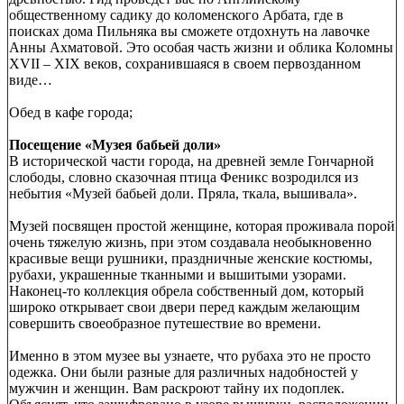
общественному садику до коломенского Арбата, где в
поисках дома Пильняка вы сможете отдохнуть на лавочке
Анны Ахматовой. Это особая часть жизни и облика Коломны
XVII – XIX веков, сохранившаяся в своем первозданном
виде…
Обед в кафе города;
Посещение «Музея бабьей доли»
В исторической части города, на древней земле Гончарной
слободы, словно сказочная птица Феникс возродился из
небытия «Музей бабьей доли. Пряла, ткала, вышивала».
Музей посвящен простой женщине, которая проживала порой
очень тяжелую жизнь, при этом создавала необыкновенно
красивые вещи рушники, праздничные женские костюмы,
рубахи, украшенные тканными и вышитыми узорами.
Наконец-то коллекция обрела собственный дом, который
широко открывает свои двери перед каждым желающим
совершить своеобразное путешествие во времени.
Именно в этом музее вы узнаете, что рубаха это не просто
одежка. Они были разные для различных надобностей у
мужчин и женщин. Вам раскроют тайну их подоплек.