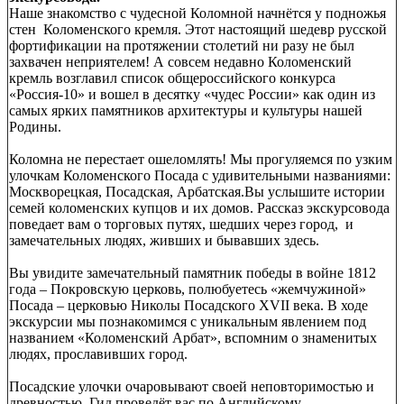
Наше знакомство с чудесной Коломной начнётся у подножья
стен Коломенского кремля. Этот настоящий шедевр русской
фортификации на протяжении столетий ни разу не был
захвачен неприятелем! А совсем недавно Коломенский
кремль возглавил список общероссийского конкурса
«Россия-10» и вошел в десятку «чудес России» как один из
самых ярких памятников архитектуры и культуры нашей
Родины.
Коломна не перестает ошеломлять! Мы прогуляемся по узким
улочкам Коломенского Посада с удивительными названиями:
Москворецкая, Посадская, Арбатская.Вы услышите истории
семей коломенских купцов и их домов. Рассказ экскурсовода
поведает вам о торговых путях, шедших через город, и
замечательных людях, живших и бывавших здесь.
Вы увидите замечательный памятник победы в войне 1812
года – Покровскую церковь, полюбуетесь «жемчужиной»
Посада – церковью Николы Посадского XVII века. В ходе
экскурсии мы познакомимся с уникальным явлением под
названием «Коломенский Арбат», вспомним о знаменитых
людях, прославивших город.
Посадские улочки очаровывают своей неповторимостью и
древностью. Гид проведёт вас по Английскому