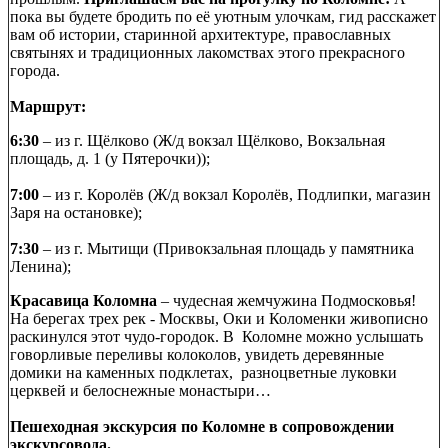
пока вы будете бродить по её уютным улочкам, гид расскажет
вам об истории, старинной архитектуре, православных
святынях и традиционных лакомствах этого прекрасного
города.
Маршрут:
6:30
– из г. Щёлково (Ж/д вокзал Щёлково, Вокзальная
площадь, д. 1 (у Пятерочки));
7:00
– из г. Королёв (Ж/д вокзал Королёв, Подлипки, магазин
Заря на остановке);
7:30
– из г. Мытищи (Привокзальная площадь у памятника
Ленина);
Красавица Коломна
– чудесная жемчужина Подмосковья!
На берегах трех рек - Москвы, Оки и Коломенки живописно
раскинулся этот чудо-городок. В Коломне можно услышать
говорливые переливы колоколов, увидеть деревянные
домики на каменных подклетах, разноцветные луковки
церквей и белоснежные монастыри…
Пешеходная экскурсия по Коломне в сопровождении
экскурсовода.