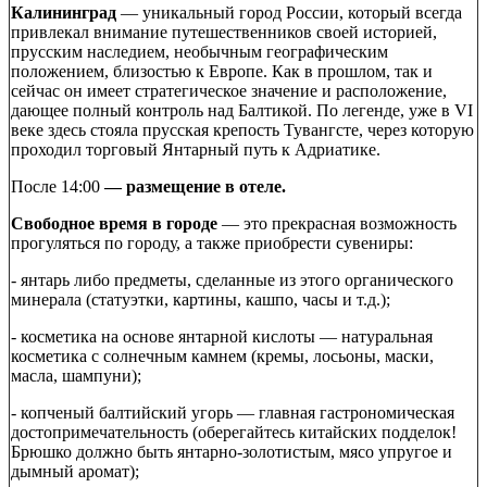
Калининград
— уникальный город России, который всегда
привлекал внимание путешественников своей историей,
прусским наследием, необычным географическим
положением, близостью к Европе. Как в прошлом, так и
сейчас он имеет стратегическое значение и расположение,
дающее полный контроль над Балтикой. По легенде, уже в VI
веке здесь стояла прусская крепость Тувангсте, через которую
проходил торговый Янтарный путь к Адриатике.
После 14:00
— размещение в отеле.
Свободное время в городе
— это прекрасная возможность
прогуляться по городу, а также приобрести сувениры:
- янтарь либо предметы, сделанные из этого органического
минерала (статуэтки, картины, кашпо, часы и т.д.);
- косметика на основе янтарной кислоты — натуральная
косметика с солнечным камнем (кремы, лосьоны, маски,
масла, шампуни);
- копченый балтийский угорь — главная гастрономическая
достопримечательность (оберегайтесь китайских подделок!
Брюшко должно быть янтарно-золотистым, мясо упругое и
дымный аромат);