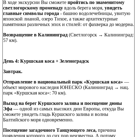
В ходе экскурсии Вы сможете
пройтись по знаменитому
светлогорскому променаду
вдоль берега моря,
увидеть
главные символы города
- башню водолечебницы, увитую
японской лианой, озеро Тихое, а также архитектурные
памятники различных эпох и стилей: от фахверка до модерна.
Возвращение в Калининград
(Светлогорск → Калининград:
57 км).
День 4: Куршская коса + Зеленоградск
Завтрак.
Отправление в национальный парк «Куршская коса»
—
объект мирового наследия ЮНЕСКО (Калининград → нац.
парк «Куршская коса»: 70 км).
Выход на берег Куршского залива
и посещение дюны
Эфа
— одной из самых высоких дюн Европы, откуда Вы
сможете увидеть гладь Куршского залива и волны
Балтийского моря одновременно.
Посещение загадочного Танцующего леса,
причина
появления которого до сих пор неизвестна. А потому