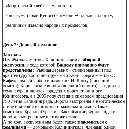
- «Мартовский хлеб» — марципан;
- коньяк: «Старый Кёнигсберг» или «Старый Тильзит»;
- различные изделия народных промыслов.
День 2: Дорогой хомлинов
Завтрак.
Начнём знакомство с Калининградом с
о
бзорной
экскурсии,
в ходе которой
Вашему вниманию будут
представлены:
Рыбная деревня – стилизованный под
архитектуру восточно-прусского Кёнигсберга комплекс;
Кафедральный Собор и памятник И. Канту (внешний
осмотр); Королевские ворота (внешний осмотр) — одни из
семи сохранившихся городских ворот старинного
Кёнигсберга, а в 2005 году ставшие символом празднования
750-летия Калининграда. Ворота выстроены в неоготическом
стиле и внешне напоминают маленький замок. Также
осмотрите Бранденбургские, Закхаймские, Фридландские
ворота, выстроенные в этом же стиле.
А по ходу экскурсии мы будем также
знакомиться с
хомлинами
— домовыми Калининграда, членами одной