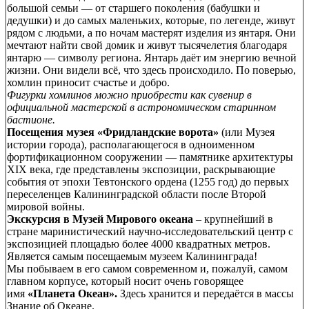
большой семьи — от старшего поколения (бабушки и
дедушки) и до самых маленьких, которые, по легенде, живут
рядом с людьми, а по ночам мастерят изделия из янтаря. Они
мечтают найти свой домик и живут тысячелетия благодаря
янтарю — символу региона. Янтарь даёт им энергию вечной
жизни. Они видели всё, что здесь происходило. По поверью,
хомлин приносит счастье и добро.
Фигурки хомлинов можно приобрести как сувенир в
официальной мастерской в астрономическом старинном
бастионе.
Посещения музея «Фридландские ворота»
(или Музея
истории города), располагающегося в одноименном
фортификационном сооружении — памятнике архитектуры
XIX века, где представлены экспозиции, раскрывающие
события от эпохи Тевтонского ордена (1255 год) до первых
переселенцев Калининградской области после Второй
мировой войны.
Экскурсия в Музей Мирового океана
– крупнейший в
стране маринистический научно-исследовательский центр с
экспозицией площадью более 4000 квадратных метров.
Является самым посещаемым музеем Калининграда!
Мы побываем в его самом современном и, пожалуй, самом
главном корпусе, который носит очень говорящее
имя
«Планета Океан».
Здесь хранится и передаётся в массы
Знание об Океане.