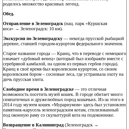
родилось множество красивых легенд.
Обед.
Отправление в Зеленоградск
(нац. парк «Куршская
коса» → Зеленоградск: 10 км).
Экскурсия по Зеленоградску
— некогда прусской рыбацкой
деревне, ставшей городом-курортом федерального значения.
Старое название города — Кранц, что в переводе с немецкого
означает «дубовый венец» (который был изображён вместе с
серебряной камбалой, на одном из первых гербов города).
Кранц в своё время был королевским курортом, со своим
королевским бором – сосновые леса, где устраивала охоту на
дичь прусская элита.
Свободное время в Зеленоградске
— это отличная
возможность посетить музей кошек. В городе обитает много
симпатичных и дружелюбных пород кошачьих. Из-за этого в
2014 году музеем кошек «Мурариумом» здесь был установлен
памятник-карусель зеленоградским котам, стилизованный
под оконную раму со скульптурой кота на подоконнике.
Возвращение в Калининград
(Зеленоградск →