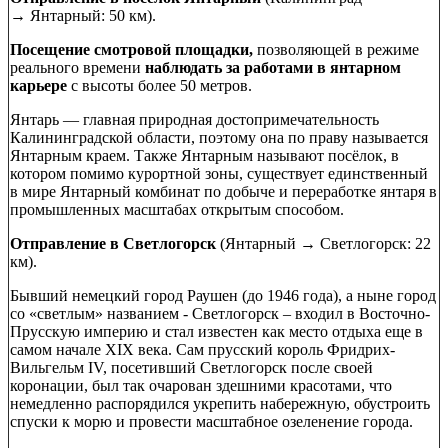
→ Янтарный: 50 км).
Посещение смотровой площадки,
позволяющей в режиме
реального времени
наблюдать за работами в янтарном
карьере
с высоты более 50 метров.
Янтарь — главная природная достопримечательность
Калининградской области, поэтому она по праву называется
Янтарным краем. Также Янтарным называют посёлок, в
котором помимо курортной зоны, существует единственный
в мире Янтарный комбинат по добыче и переработке янтаря в
промышленных масштабах открытым способом.
Отправление в Светлогорск
(Янтарный → Светлогорск: 22
км).
Бывший немецкий город Раушен (до 1946 года), а ныне город
со «светлым» названием - Светлогорск – входил в Восточно-
Прусскую империю и стал известен как место отдыха еще в
самом начале XIX века. Сам прусский король Фридрих-
Вильгельм IV, посетивший Светлогорск после своей
коронации, был так очарован здешними красотами, что
немедленно распорядился укрепить набережную, обустроить
спуски к морю и провести масштабное озеленение города.