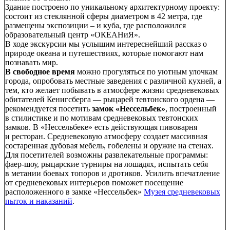
Здание построено по уникальному архитектурному проекту:
состоит из стеклянной сферы диаметром в 42 метра, где
размещены экспозиции – и куба, где расположился
образовательный центр «ОКЕАНиЯ».
В ходе экскурсии мы услышим интереснейший рассказ о
природе океана и путешествиях, которые помогают нам
познавать мир.
В свободное время
можно прогуляться по уютным улочкам
города, опробовать местные заведения с различной кухней, а
тем, кто желает побывать в атмосфере жизни средневековых
обитателей Кенигсберга — рыцарей тевтонского ордена —
рекомендуется посетить
замок «Нессельбек»
, построенный
в стилистике и по мотивам средневековых тевтонских
замков. В «Нессельбеке» есть действующая пивоварня
и ресторан. Средневековую атмосферу создает массивная
состаренная дубовая мебель, гобелены и оружие на стенах.
Для посетителей возможны развлекательные программы:
фаер-шоу, рыцарские турниры на лошадях, испытать себя
в метании боевых топоров и дротиков. Усилить впечатление
от средневековых интерьеров поможет посещение
расположенного в замке «Нессельбек»
Музея средневековых
пыток и наказаний
.