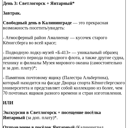
День 3: Светлогорск + Янтарный*
Завтрак.
Свободный день в Калининграде
— это прекрасная
возможность посетить/увидеть:
- Атмосферный район Амалиенау — кусочек старого
Кёнигсберга во всей красе;
- Подводную лодку-музей «Б-413» — уникальный образец
доатомного периода подводного флота, а также другие судна,
технику и филиалы Музея мирового океана (самостоятельно
и за доп. плату)*;
- Памятник почтовому ящику (Палестра Альбертина),
который находится на фасаде Дворца спорта Кёнигсбергского
университета и представляет собой коллекцию из более, чем
70 почтовых ящиков разного времени и стран изготовления.
ИЛИ
Экскурсия в Светлогорск + посещение посёлка
Янтарный
(за доп. плату)*.
Отправление в посёлок Янтарный
(Калининград