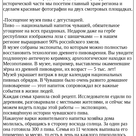
исторической части мы посетим главный храм региона и
сделаем красивые фотографии на двух смотровых площадках.
-Посещение музея пива с дегустацией.
Пиво — национальный напиток чувашей, обязательное
угощение на всех праздниках. Недаром даже на гербе
республики изображена лоза с шишечками — в нашем
регионе выращивают 90% российского хмеля.
В музее собраны экспонаты, по которым можно полностью
восстановить технологию древнего пивоварения. Вы увидите
подлинную античную керамику, археологические находки из
Месопотамии. В музее, например, выставлены окаменевшие
зёрна из древней пивоварни, их возраст — 5 тыс. лет!
Музей украшает витраж в виде календаря национальных
пивных обрядов. В Чувашии было очень развито домашнее
пивоварение — этот напиток сопровождал все важные
события в жизни людей.
Каждая семья хранила свой рецепт. Исследователи ездили по
деревням, разговаривали с местными жителями, и сейчас мы
можем видеть плоды этой работы — экспозицию,
посвящённую истории чувашского пива.
Накануне варки живительного напитка хозяйка дома
молилась, обращаясь в сторону восхода солнца. За один раз
она готовила 300 л пива. Семья из 11 человек выпивала его
примерно за месяц, то есть в день на каждого приходилось