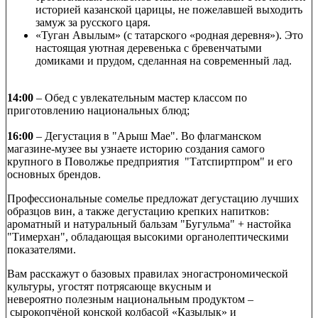
историей казанской царицы, не пожелавшей выходить
замуж за русского царя.
«Туган Авылым» (с татарского «родная деревня»). Это
настоящая уютная деревенька с бревенчатыми
домиками и прудом, сделанная на современный лад.
14:00
– Обед с увлекательным мастер классом по
приготовлению национальных блюд;
16:00
– Дегустация в "Арыш Мае". Во флагманском
магазине-музее вы узнаете историю создания самого
крупного в Поволжье предприятия "Татспиртпром" и его
основных брендов.
Профессиональные сомелье предложат дегустацию лучших
образцов вин, а также дегустацию крепких напитков:
ароматный и натуральный бальзам "Бугульма" + настойка
"Тимерхан", обладающая высокими органолептическими
показателями.
Вам расскажут о базовых правилах эногастрономической
культуры, угостят потрясающе вкусным и
невероятно полезным национальным продуктом –
сырокопчёной конской колбасой «Казылык» и