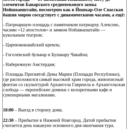
элементов Баварского средневекового замка
Нойшванштайн, посмотрим как в Йошкар-Оле Спасская
башня мирно соседствует с динамическими часами, а ещё:
- Патриаршую площадь с памятником патриарху Алексию,
часами «12 апостолов» и замком Нойшванштайн —
кукольным театром;
- Царевококшайский кремль;​​​​​​
- Гоголевский бульвар и Бульвару Чавайна;
- Набережную Амстердам;
- Площадь Пресвятой Девы Марии (Площади Республики),
где расположился самый высокий храм города, живописный
фонтан со скульптурой Архангела Гавриила и Архангельская
слобода — европейские домики с колоритными кафе и
сувенирными магазинами.
18:00
– Выезд в сторону дома.
22:30
– Прибытие в Нижний Новгород. Датой прибытия
считается день накануне основного дня окончания тура.