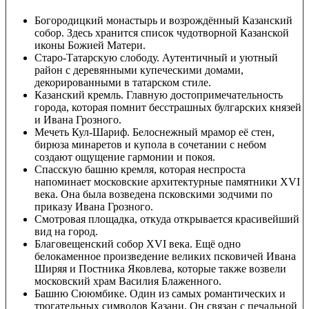
Богородицкий монастырь и возрождённый Казанский
собор. Здесь хранится список чудотворной Казанской
иконы Божией Матери.
Старо-Татарскую слободу. Аутентичный и уютный
район с деревянными купеческими домами,
декорированными в татарском стиле.
Казанский кремль. Главную достопримечательность
города, которая помнит бесстрашных булгарских князей
и Ивана Грозного.
Мечеть Кул-Шариф. Белоснежный мрамор её стен,
бирюза минаретов и купола в сочетании с небом
создают ощущение гармонии и покоя.
Спасскую башню кремля, которая неспроста
напоминает московские архитектурные памятники XVI
века. Она была возведена псковскими зодчими по
приказу Ивана Грозного.
Смотровая площадка, откуда открывается красивейший
вид на город.
Благовещенский собор XVI века. Ещё одно
белокаменное произведение великих псковичей Ивана
Ширяя и Постника Яковлева, которые также возвели
московский храм Василия Блаженного.
Башню Сююмбике. Один из самых романтических и
трогательных символов Казани. Он связан с печальной