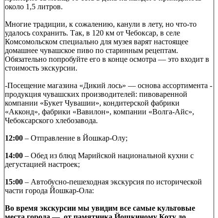
около 1,5 литров.
Многие традиции, к сожалению, канули в лету, но что-то
удалось сохранить. Так, в 120 км от Чебоксар, в селе
Комсомольском специально для музея варят настоящее
домашнее чувашское пиво по старинным рецептам.
Обязательно попробуйте его в конце осмотра — это входит в
стоимость экскурсии.
-Посещение магазина «Дикий лось» — основа ассортимента -
продукция чувашских производителей: пивоваренной
компании «Букет Чувашии», кондитерской фабрики
«Акконд», фабрики «Вавилон», компании «Волга-Айс»,
Чебоксарского хлебозавода.
12:00
– Отправление в Йошкар-Олу;
14:00
– Обед из блюд Марийской национальной кухни с
дегустацией настроек;
15:00
– Автобусно-пешеходная экскурсия по исторической
части города Йошкар-Ола:
Во время экскурсии мы увидим все самые культовые
места города — от памятника Йошкиному Коту до