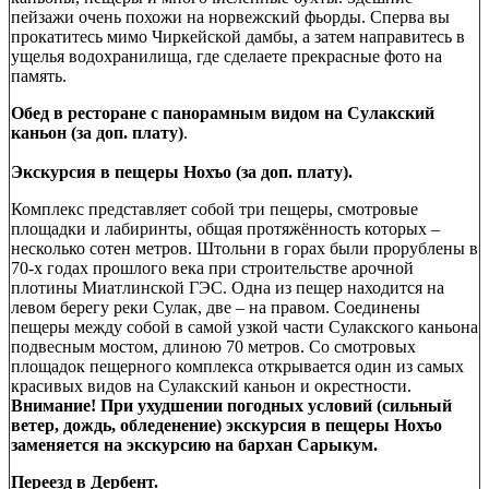
пейзажи очень похожи на норвежский фьорды. Сперва вы
прокатитесь мимо Чиркейской дамбы, а затем направитесь в
ущелья водохранилища, где сделаете прекрасные фото на
память.
Обед в ресторане с панорамным видом на Сулакский
каньон (за доп. плату)
.
Экскурсия в пещеры Нохъо (за доп. плату).
Комплекс представляет собой три пещеры, смотровые
площадки и лабиринты, общая протяжённость которых –
несколько сотен метров. Штольни в горах были прорублены в
70-х годах прошлого века при строительстве арочной
плотины Миатлинской ГЭС. Одна из пещер находится на
левом берегу реки Сулак, две – на правом. Соединены
пещеры между собой в самой узкой части Сулакского каньона
подвесным мостом, длиною 70 метров. Со смотровых
площадок пещерного комплекса открывается один из самых
красивых видов на Сулакский каньон и окрестности.
Внимание! При ухудшении погодных условий (сильный
ветер, дождь, обледенение) экскурсия в пещеры Нохъо
заменяется на экскурсию на бархан Сарыкум.
Переезд в Дербент.