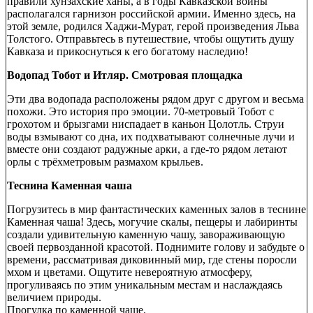
правили хунзахские ханы, а в годы Кавказской войны
располагался гарнизон российской армии. Именно здесь, на
этой земле, родился Хаджи-Мурат, герой произведения Льва
Толстого. Отправьтесь в путешествие, чтобы ощутить душу
Кавказа и прикоснуться к его богатому наследию!
Водопад Тобот и Итляр. Смотровая площадка
Эти два водопада расположены рядом друг с другом и весьма
похожи. Это история про эмоции. 70-метровый Тобот с
грохотом и брызгами ниспадает в каньон Цолотль. Струи
воды взмывают со дна, их подхватывают солнечные лучи и
вместе они создают радужные арки, а где-то рядом летают
орлы с трёхметровым размахом крыльев.
Теснина Каменная чаша
Погрузитесь в мир фантастических каменных залов в теснине
Каменная чаша! Здесь, могучие скалы, пещеры и лабиринты
создали удивительную каменную чашу, завораживающую
своей первозданной красотой. Поднимите голову и забудьте о
времени, рассматривая диковинный мир, где стены поросли
мхом и цветами. Ощутите невероятную атмосферу,
прогуливаясь по этим уникальным местам и наслаждаясь
величием природы.
Прогулка по каменной чаше.