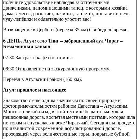
получите удовольствие наблюдая за отточенными
движениями, напоминающими танец, с которыми хозяйка
дома замесит, раскатает, начинит, заплетёт, поставит в печь
чуду-лепёшки и обязательно угостит вас!
Возвращение в Дербент (переезд 35 км).Свободное время.
6 ДЕНЬ. Агул: село Тпиг – заброшенный аул Чираг –
Безымянный каньон
07:30 Завтрак в кафе гостиницы.
08:30 Отправление на экскурсионную программу.
Переезд в Агульский район (160 км).
Агул: прошлое и настоящее
Знакомство с ещё одним значимым по своей природе и
достопримечательностям районом Дагестана – Агульским.
Много столетий назад в этой теснине была только узкая
пешеходная дорога, воспетая местными поэтами, которая шла
по горам и спускалась к реке Чираг-чай. Сегодня вы проедете
по извилистой современной асфальтированной дороге,
проходящей через величественные горы, покрытые буйной