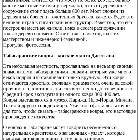
многие местные жители утверждают, что это деревянное
сооружение стоит здесь больше 800 лет. Мост сложен из
деревянных бревен и толстенных брусьев, кажется будто это
великан играл в гигантский конструктор. Известно, что его
построили местные жители, имея в своем распоряжении
только дерево и камень. Стоит только восхищаться их
мастерством и инженерной смекалкой.
Прогулка, фотоссесия.
Табасаранские ковры – мягкое золото Дагестана
Эта небольшая местность, прославилась на весь мир своими
знаменитыми табасаранскими коврами, которые уже много
веков подряд изготавливают только вручную. Эти ковры
отличаются яркостью, сложным орнаментом, очень высокой
прочностью, плотностью и соответственно долговечностью.
Средний срок эксплуатации одного ковра 300-400 лет.
Ковры выставляются в музеях Парижа, Нью-Йорка, Милана,
Токио и других городов мира. Уже этого факта достаточно
для того, чтобы сказать – табасаранские ковры, это настоящее
произведение искусства.
О коврах в Табасаране могут говорить бесконечно: о
натуральных красителях, о загадочных «узлах», которые
вывязывают ковровщицы, о том, как в старину