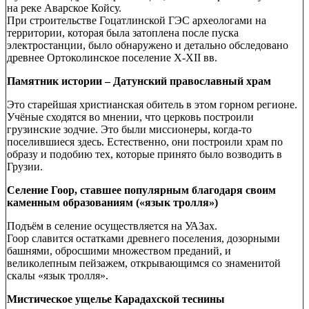
на реке Аварское Койсу.
При строительстве Гоцатлинской ГЭС археологами на
территории, которая была затоплена после пуска
электростанции, было обнаружено и детально обследовано
древнее Ортоколинское поселение X-XII вв.
Памятник истории – Датунский православный храм
Это старейшая христианская обитель в этом горном регионе.
Учёные сходятся во мнении, что церковь построили
грузинские зодчие. Это были миссионеры, когда-то
поселившиеся здесь. Естественно, они построили храм по
образу и подобию тех, которые принято было возводить в
Грузии.
Селение Гоор, ставшее популярным благодаря своим
каменным образованиям («язык тролля»)
Подъём в селение осуществляется на УАЗах.
Гоор славится остатками древнего поселения, дозорными
башнями, обросшими множеством преданий, и
великолепным пейзажем, открывающимся со знаменитой
скалы «язык тролля».
Мистическое ущелье Карадахской теснины