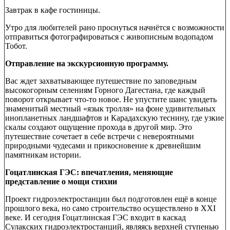
Завтрак в кафе гостиницы.
Утро для любителей рано проснуться начнётся с возможности
отправиться фотографироваться с живописным водопадом
Тобот.
Отправление на экскурсионную программу.
Вас ждет захватывающее путешествие по заповедным
высокогорным селениям Горного Дагестана, где каждый
поворот открывает что-то новое. Не упустите шанс увидеть
знаменитый местный «язык тролля» на фоне удивительных
инопланетных ландшафтов и Карадахскую теснину, где узкие
скалы создают ощущение прохода в другой мир. Это
путешествие сочетает в себе встречи с невероятными
природными чудесами и прикосновение к древнейшим
памятникам истории.
Гоцатлинская ГЭС: впечатления, меняющие
представление о мощи стихии
Проект гидроэлектростанции был подготовлен ещё в конце
прошлого века, но само строительство осуществлено в XXI
веке. И сегодня Гоцатлинская ГЭС входит в каскад
Сулакских гидроэлектростанций, являясь верхней ступенью