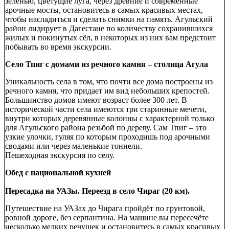
зеленью, цветущие луга, через древние и современные
арочные мосты, остановитесь в самых красивых местах,
чтобы насладиться и сделать снимки на память. Агульский
район лидирует в Дагестане по количеству сохранившихся
жилых и покинутых сёл, в некоторых из них вам предстоит
побывать во время экскурсии.
Село Тпиг с домами из речного камня – столица Агула
Уникальность села в том, что почти все дома построены из
речного камня, что придает им вид небольших крепостей.
Большинство домов имеют возраст более 300 лет. В
исторической части села имеются три старинные мечети,
внутри которых деревянные колонны с характерной только
для Агульского района резьбой по дереву. Сам Тпиг – это
узкие улочки, гуляя по которым проходишь под арочными
сводами или через маленькие тоннели.
Пешеходная экскурсия по селу.
Обед с национальной кухней
Пересадка на УАЗы. Переезд в село Чираг (20 км).
Путешествие на УАЗах до Чирага пройдёт по грунтовой,
ровной дороге, без серпантина. На машине вы пересечёте
несколько мелких речушек и остановитесь в самых красивых