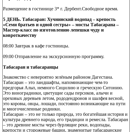
Размещение в гостинице 3* г. Дербент.Свободное время.
5 ДЕНЬ. Табасаран: Хучнинский водопад – крепость
«Семи братьев и одной сестры» – мосты Табасарана –
Мастер-класс по изготовлению лепешки чуду и
ковроткачеству
08:00 Завтрак в кафе гостиницы.
09:00 Отправление на экскурсионную программу.
Табасаран и табасаранцы
Знакомство с невероятно зелёным районом Дагестана.
Табасаран – это ландшафты, напоминающие чем-то
предгорья Альп, немного Сицилию и греческую Ситонию.
Это виноградники, цветущие сады персиков, алычи и
ореховых деревьев летом, рододендронов и шалфея весной,
это коровы, овцы, лошади, постоянно возникающие на пути
и многочисленные родники.
Табасаран – это не только природа, это богатейшая история и
культура древнего народа, его традиции и ремесла. Табасаран
– это древние мосты через бурлящие реки, водопады,
крепости и сторожевые башни, знаменитые табасаранские