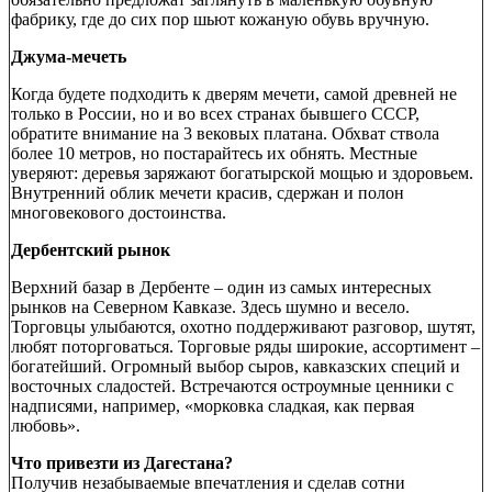
фабрику, где до сих пор шьют кожаную обувь вручную.
Джума-мечеть
Когда будете подходить к дверям мечети, самой древней не
только в России, но и во всех странах бывшего СССР,
обратите внимание на 3 вековых платана. Обхват ствола
более 10 метров, но постарайтесь их обнять. Местные
уверяют: деревья заряжают богатырской мощью и здоровьем.
Внутренний облик мечети красив, сдержан и полон
многовекового достоинства.
Дербентский рынок
Верхний базар в Дербенте – один из самых интересных
рынков на Северном Кавказе. Здесь шумно и весело.
Торговцы улыбаются, охотно поддерживают разговор, шутят,
любят поторговаться. Торговые ряды широкие, ассортимент –
богатейший. Огромный выбор сыров, кавказских специй и
восточных сладостей. Встречаются остроумные ценники с
надписями, например, «морковка сладкая, как первая
любовь».
Что привезти из Дагестана?
Получив незабываемые впечатления и сделав сотни