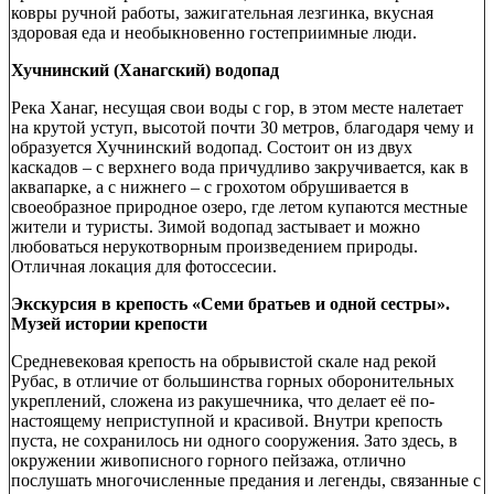
ковры ручной работы, зажигательная лезгинка, вкусная
здоровая еда и необыкновенно гостеприимные люди.
Хучнинский (Ханагский) водопад
Река Ханаг, несущая свои воды с гор, в этом месте налетает
на крутой уступ, высотой почти 30 метров, благодаря чему и
образуется Хучнинский водопад. Состоит он из двух
каскадов – с верхнего вода причудливо закручивается, как в
аквапарке, а с нижнего – с грохотом обрушивается в
своеобразное природное озеро, где летом купаются местные
жители и туристы. Зимой водопад застывает и можно
любоваться нерукотворным произведением природы.
Отличная локация для фотоссесии.
Экскурсия в крепость «Семи братьев и одной сестры».
Музей истории крепости
Средневековая крепость на обрывистой скале над рекой
Рубас, в отличие от большинства горных оборонительных
укреплений, сложена из ракушечника, что делает её по-
настоящему неприступной и красивой. Внутри крепость
пуста, не сохранилось ни одного сооружения. Зато здесь, в
окружении живописного горного пейзажа, отлично
послушать многочисленные предания и легенды, связанные с