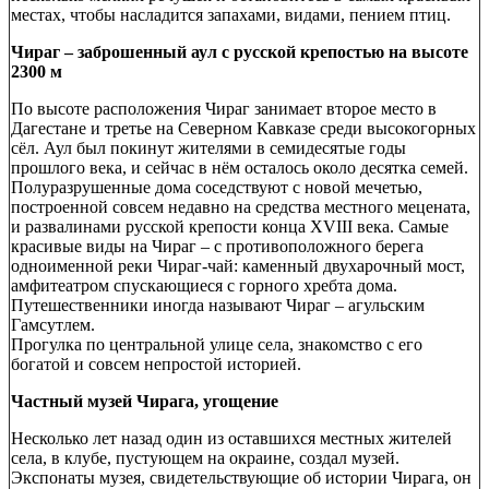
местах, чтобы насладится запахами, видами, пением птиц.
Чираг – заброшенный аул с русской крепостью на высоте
2300 м
По высоте расположения Чираг занимает второе место в
Дагестане и третье на Северном Кавказе среди высокогорных
сёл. Аул был покинут жителями в семидесятые годы
прошлого века, и сейчас в нём осталось около десятка семей.
Полуразрушенные дома соседствуют с новой мечетью,
построенной совсем недавно на средства местного мецената,
и развалинами русской крепости конца XVIII века. Самые
красивые виды на Чираг – с противоположного берега
одноименной реки Чираг-чай: каменный двухарочный мост,
амфитеатром спускающиеся с горного хребта дома.
Путешественники иногда называют Чираг – агульским
Гамсутлем.
Прогулка по центральной улице села, знакомство с его
богатой и совсем непростой историей.
Частный музей Чирага, угощение
Несколько лет назад один из оставшихся местных жителей
села, в клубе, пустующем на окраине, создал музей.
Экспонаты музея, свидетельствующие об истории Чирага, он