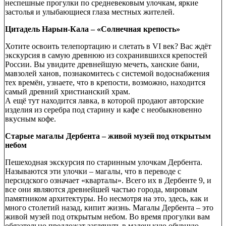
неспешные прогулки по средневековым улочкам, яркие
застолья и улыбающиеся глаза местных жителей.
Цитадель Нарын-Кала – «Солнечная крепость»
Хотите освоить телепортацию и слетать в VI век? Вас ждёт
экскурсия в самую древнюю из сохранившихся крепостей
России. Вы увидите древнейшую мечеть, ханские бани,
мавзолей ханов, познакомитесь с системой водоснабжения
тех времён, узнаете, что в крепости, возможно, находится
самый древний христианский храм.
А ещё тут находится лавка, в которой продают авторские
изделия из серебра под старину и кафе с необыкновенно
вкусным кофе.
Старые магалы Дербента – живой музей под открытым
небом
Пешеходная экскурсия по старинным улочкам Дербента.
Называются эти улочки – магалы, что в переводе с
персидского означает «кварталы». Всего их в Дербенте 9, и
все они являются древнейшей частью города, мировым
памятником архитектуры. Но несмотря на это, здесь, как и
много столетий назад, кипит жизнь. Магалы Дербента – это
живой музей под открытым небом. Во время прогулки вам
обязательно предложат заглянуть в маленькую обувную