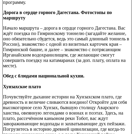
программу.
Дорога в сердце горного Дагестана. Фотостопы по
маршруту
Начало маршрута – дорога в сердце горного Дагестана. Вас
ждёт поездка по Гимринскому тоннелю (загадайте желание,
оно обязательно сбудется, ведь это самый длинный тоннель в
России), знакомство с одной из визитных карточек края –
Гимринской башне, и далее – знакомство с потрясающим
Ирганайским водохранилищем, где желающие смогут
совершить поездку на катамаранах (за доп. плату, оплата на
месте).
Обед с блюдами национальной кухни.
Хунзахское плато
Почувствуйте дыхание истории на Хунзахском плато, где
древность и величие сливаются воедино! Откройте для себя
высокогорное село Хунзах, бывшую столицу Аварского
ханства, овеянную легендами о воинах и поэтах. Здесь, на
плато, рассечённом каньоном реки Тобот, вас ждут
завораживающие водопады и захватывающие дух пейзажи.
Погрузитесь в историю древней цивилизации, где когда-то