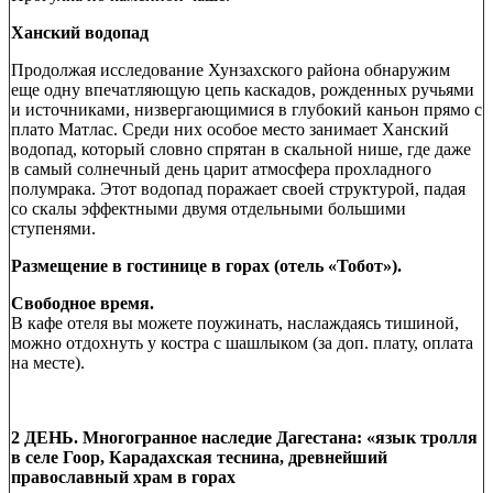
Ханский водопад
Продолжая исследование Хунзахского района обнаружим
еще одну впечатляющую цепь каскадов, рожденных ручьями
и источниками, низвергающимися в глубокий каньон прямо с
плато Матлас. Среди них особое место занимает Ханский
водопад, который словно спрятан в скальной нише, где даже
в самый солнечный день царит атмосфера прохладного
полумрака. Этот водопад поражает своей структурой, падая
со скалы эффектными двумя отдельными большими
ступенями.
Размещение в гостинице в горах (отель «Тобот»).
Свободное время.
В кафе отеля вы можете поужинать, наслаждаясь тишиной,
можно отдохнуть у костра с шашлыком (за доп. плату, оплата
на месте).
2 ДЕНЬ. Многогранное наследие Дагестана: «язык тролля
в селе Гоор, Карадахская теснина, древнейший
православный храм в горах