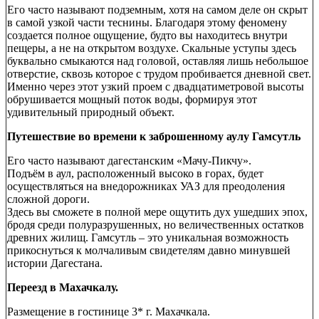
Его часто называют подземным, хотя на самом деле он скрыт
в самой узкой части теснины. Благодаря этому феномену
создается полное ощущение, будто вы находитесь внутри
пещеры, а не на открытом воздухе. Скальные уступы здесь
буквально смыкаются над головой, оставляя лишь небольшое
отверстие, сквозь которое с трудом пробивается дневной свет.
Именно через этот узкий проем с двадцатиметровой высоты
обрушивается мощный поток воды, формируя этот
удивительный природный объект.
Путешествие во времени к заброшенному аулу Гамсутль
Его часто называют дагестанским «Мачу-Пикчу».
Подъём в аул, расположенный высоко в горах, будет
осуществляться на внедорожниках УАЗ для преодоления
сложной дороги.
Здесь вы сможете в полной мере ощутить дух ушедших эпох,
бродя среди полуразрушенных, но величественных остатков
древних жилищ. Гамсутль – это уникальная возможность
прикоснуться к молчаливым свидетелям давно минувшей
истории Дагестана.
Переезд в Махачкалу.
Размещение в гостинице 3* г. Махачкала.