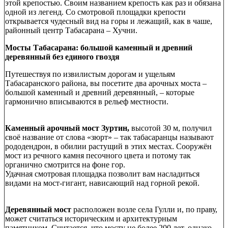
этой крепостью. Своим названием крепость как раз и обязана
одной из легенд. Со смотровой площадки крепости
открывается чудесный вид на горы и лежащий, как в чаше,
районный центр Табасарана – Хучни.
Мосты Табасарана: большой каменный и древний
деревянный без единого гвоздя
Путешествуя по извилистым дорогам и ущельям
Табасаранского района, вы посетите два арочных моста –
большой каменный и древний деревянный, – которые
гармонично вписываются в рельеф местности.
Каменный арочный мост Зуртин,
высотой 30 м, получил
своё название от слова «зюрт» – так табасаранцы называют
рододендрон, в обилии растущий в этих местах. Сооружён
мост из речного камня песочного цвета и потому так
органично смотрится на фоне гор.
Удачная смотровая площадка позволит вам насладиться
видами на мост-гигант, нависающий над горной рекой.
Деревянный мост
расположен возле села Гулли и, по праву,
может считаться историческим и архитектурным
памятником. Считается, что мосту не более 200 лет, однако