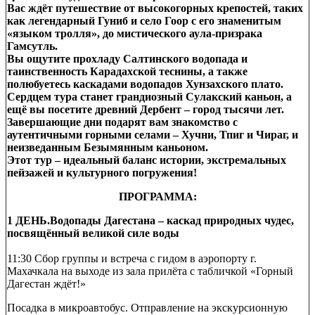
Вас ждёт путешествие от высокогорных крепостей, таких
как легендарный Гуниб и село Гоор с его знаменитым
«языком тролля», до мистического аула-призрака
Гамсутль.
Вы ощутите прохладу Салтинского водопада и
таинственность Карадахской теснины, а также
полюбуетесь каскадами водопадов Хунзахского плато.
Сердцем тура станет грандиозный Сулакский каньон, а
ещё вы посетите древний Дербент – город тысячи лет.
Завершающие дни подарят вам знакомство с
аутентичными горными селами – Хучни, Тпиг и Чираг, и
неизведанным Безымянным каньоном.
Этот тур – идеальный баланс истории, экстремальных
пейзажей и культурного погружения!
ПРОГРАММА:
1 ДЕНЬ.Водопады Дагестана – каскад природных чудес,
посвящённый великой силе воды
11:30 Сбор группы и встреча с гидом в аэропорту г.
Махачкала на выходе из зала прилёта с табличкой «Горный
Дагестан ждёт!»
Посадка в микроавтобус. Отправление на экскурсионную