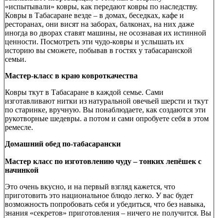
«испытывали» ковры, как передают ковры по наследству.
Ковры в Табасаране везде – в домах, беседках, кафе и
ресторанах, они висят на заборах, балконах, на них даже
иногда во дворах ставят машины, не осознавая их истинной
ценности. Посмотреть эти чудо-ковры и услышать их
историю вы сможете, побывав в гостях у табасаранской
семьи.
Мастер-класс в краю ковроткачества
Ковры ткут в Табасаране в каждой семье. Сами
изготавливают нитки из натуральной овечьей шерсти и ткут
по старинке, вручную. Вы понаблюдаете, как создаются эти
рукотворные шедевры. а потом и сами опробуете себя в этом
ремесле.
Домашний обед по-табасарански
Мастер класс по изготовлению чуду – тонких лепёшек с
начинкой
Это очень вкусно, и на первый взгляд кажется, что
приготовить это национальное блюдо легко. У вас будет
возможность попробовать себя и убедиться, что без навыка,
знания «секретов» приготовления – ничего не получится. Вы