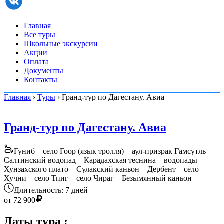
Главная
Все туры
Школьные экскурсии
Акции
Оплата
Документы
Контакты
Главная
›
Туры
› Гранд-тур по Дагестану. Авиа
Гранд-тур по Дагестану. Авиа
Гуниб – село Гоор (язык тролля) – аул-призрак Гамсутль –
Салтинский водопад – Карадахская теснина – водопады
Хунзахского плато – Сулакский каньон – Дербент – село
Хучни – село Тпиг – село Чираг – Безымянный каньон
Длительность: 7 дней
от
72 900
Даты тура
: