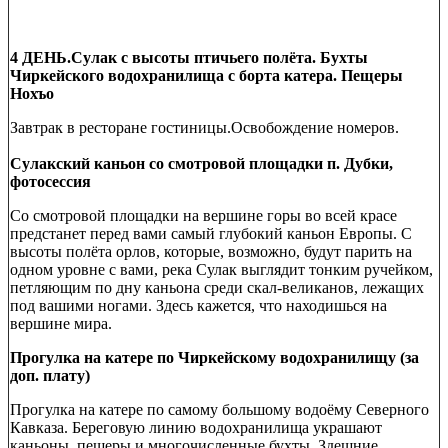
4 ДЕНЬ.Сулак с высоты птичьего полёта. Бухты
Чиркейского водохранилища с борта катера. Пещеры
Нохъо
Завтрак в ресторане гостиницы.Освобождение номеров.
Сулакский каньон со смотровой площадки п. Дубки,
фотосессия
Со смотровой площадки на вершине горы во всей красе
предстанет перед вами самый глубокий каньон Европы. С
высоты полёта орлов, которые, возможно, будут парить на
одном уровне с вами, река Сулак выглядит тонким ручейком,
петляющим по дну каньона среди скал-великанов, лежащих
под вашими ногами. Здесь кажется, что находишься на
вершине мира.
Прогулка на катере по Чиркейскому водохранилищу (за
доп. плату)
Прогулка на катере по самому большому водоёму Северного
Кавказа. Береговую линию водохранилища украшают
каньоны, пещеры и многочисленные бухты. Здешние