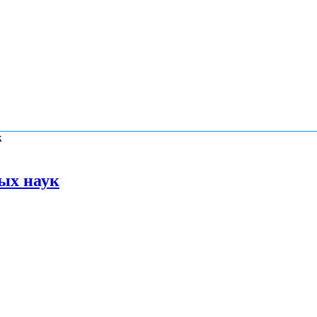
к
ых наук