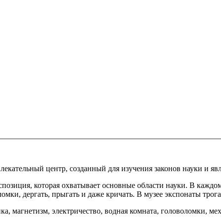
влекательный центр, созданный для изучения законов науки и 
спозиция, которая охватывает основные области науки. В каждо
ломки, дергать, прыгать и даже кричать. В музее экспонаты трог
ка, магнетизм, электричество, водная комната, головоломки, ме